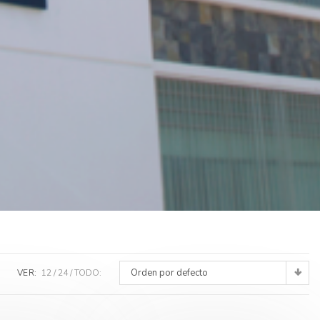
Orden por defecto
VER:
12
24
TODO: