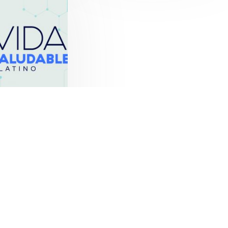
Platino (papá,
 menores de 18
incluido