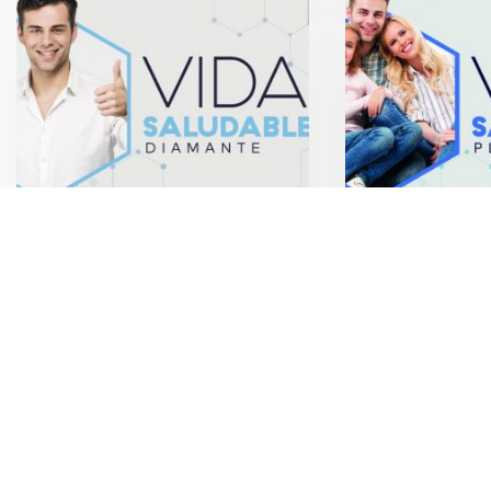
Vida Saludable Diamante
Vida Saludable 
mamá y 3 hijos
$
690.00
IVA incluido
años)
$
1,190.00
IVA 