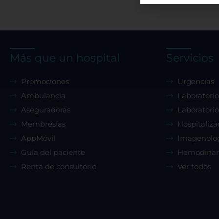
perso
puede
encab
confi
tipos
Más que un hospital
Servicios
que 
Promociones
Urgencias
Ambulancia
Laboratorio
Pe
Aseguradoras
Laboratorio
Membresías
Hospitaliza
AppMóvil
Imagenolo
Sis
Guía del paciente
Hemodina
Renta de consultorio
Ver todos