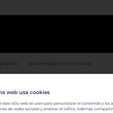
pitalario
Recomendaciones y políticas
a seguridad y satisfacción de nuestros
 su hospitalización lleve a cabo el siguiente
na web usa cookies
e este sitio web se usan para personalizar el contenido y los 
ones de redes sociales y analizar el tráfico. Además, compart
se en el Departamento de Admisiones dos