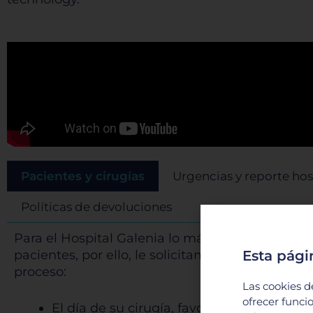
Pacientes y cirugías
Urgencias y reporte hos
Políticas de devoluciones
Para el Hospital Galenia lo más importante es l
pacientes, por ello, le solicitamos que el día de
Esta pági
proceso:
Las cookies d
ofrecer funci
El día de su cirugía, favor de presentar