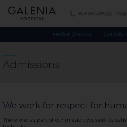
Skip
to
998 891 5200
info@
content
Medical Directory
Specialty 
Admissions
We work for respect for huma
Therefore, as part of our mission we seek to sat
technology.