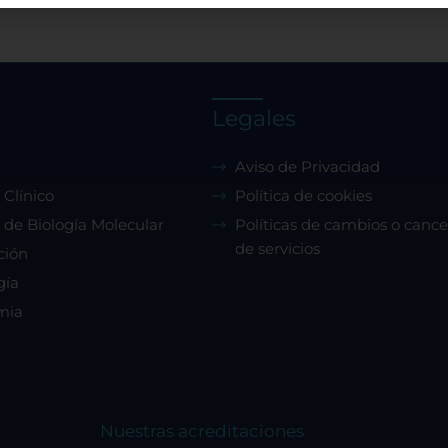
nalizada. Ya que respetamos su derecho a la privacidad, ust
 escoger no permitirnos usar ciertas cookies. Haga clic en lo
ezados de cada categoría para saber más y cambiar nuestr
guraciones predeterminadas. Sin embargo, el bloqueo de al
 de cookies puede afectar su experiencia en el sitio y los servi
Legales
podemos ofrecer.
Más información
Aviso de Privacidad
 Clínico
Política de cookies
rmitir todas
 de Biología Molecular
Políticas de cambios o cance
de servicios
ción
gía
tema de personalización de cookies
mia
Cookies dirigidas
Nuestras acreditaciones
Cookies de funcionalidad