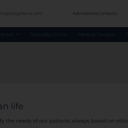
hospitalgalenia.com
Admisiones
Contacto
center
Specialty clinics
Medical Tourism
n life
isfy the needs of our patients always based on eth