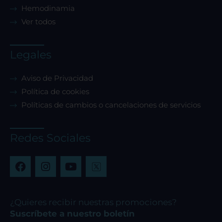
Hemodinamia
Ver todos
Legales
Aviso de Privacidad
Política de cookies
Políticas de cambios o cancelaciones de servicios
Redes Sociales
F
I
Y
a
n
o
c
s
u
e
t
t
b
a
u
¿Quieres recibir nuestras promociones?
o
g
b
Suscríbete a nuestro boletín