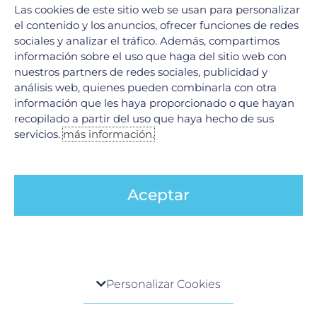
Las cookies de este sitio web se usan para personalizar
aumentan significativamente las probabilidades de
el contenido y los anuncios, ofrecer funciones de redes
un buen pronóstico. Mantener una comunicación
sociales y analizar el tráfico. Además, compartimos
abierta con el médico y acudir a las revisiones
información sobre el uso que haga del sitio web con
recomendadas puede hacer una gran diferencia en la
nuestros partners de redes sociales, publicidad y
gestión de esta condición.
análisis web, quienes pueden combinarla con otra
información que les haya proporcionado o que hayan
Escucha nuestro podcast
recopilado a partir del uso que haya hecho de sus
servicios.
más información.
Aceptar
Ant
Si
Centro de preferencia de la privacidad
ANTERIOR
SIGUIENTE
Personalizar Cookies
La salud mental importa: Cuida tu mente en Hospital Galenia
Lesiones deportivas
Cuando visita cualquier sitio web, el mismo podría