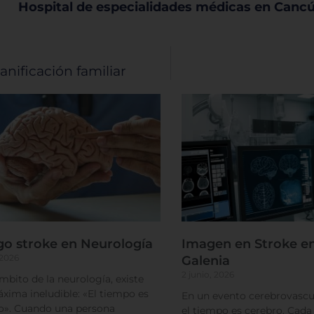
Cookies dirigidas
Hospital de especialidades médicas en Canc
Cookies de funcionalidad
nificación familiar
Cookies de rendimiento
Rechazar todas
Confirmar mis prefe
go stroke en Neurología
Imagen en Stroke en
 2026
Galenia
2 junio, 2026
ámbito de la neurología, existe
xima ineludible: «El tiempo es
En un evento cerebrovascul
o». Cuando una persona
el tiempo es cerebro. Cad