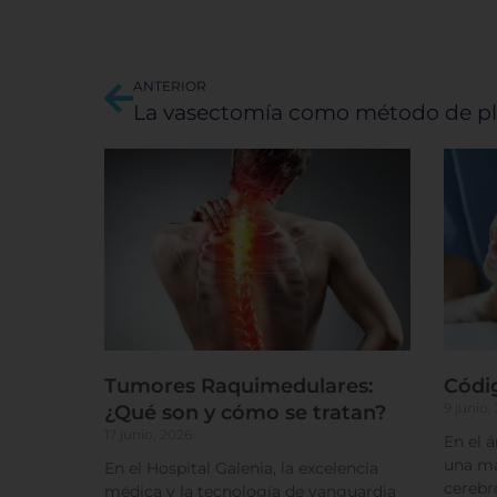
Ant
ANTERIOR
La vasectomía como método de pla
Tumores Raquimedulares:
Códi
9 junio,
¿Qué son y cómo se tratan?
17 junio, 2026
En el 
una má
En el Hospital Galenia, la excelencia
cerebr
médica y la tecnología de vanguardia