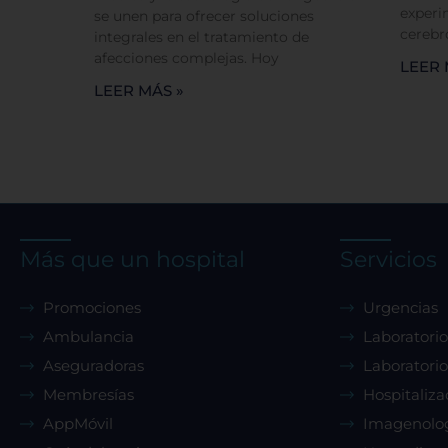
experi
se unen para ofrecer soluciones
cerebr
integrales en el tratamiento de
afecciones complejas. Hoy
LEER 
LEER MÁS »
Más que un hospital
Servicios
Promociones
Urgencias
Ambulancia
Laboratorio
Aseguradoras
Laboratorio
Membresías
Hospitaliza
AppMóvil
Imagenolo