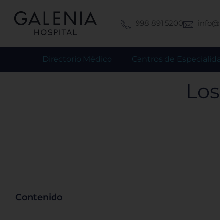
Ir
al
998 891 5200
info@
contenido
Directorio Médico
Centros de Especialid
Los
Contenido