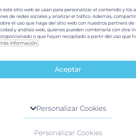
e este sitio web se usan para personalizar el contenido y los 
ones de redes sociales y analizar el tráfico. Además, compart
obre el uso que haga del sitio web con nuestros partners de
licidad y análisis web, quienes pueden combinarla con otra i
proporcionado o que hayan recopilado a partir del uso que 
más información.
Aceptar
roblema que asciende conforme el niño “crece”. En
nte, sufrir quemaduras eléctricas por introducir 
ños a la nariz o en la boca, es muy común que se 
s en la nariz u oídos.
tro de preferencia de la privacidad
Personalizar Cookies
o visita cualquier sitio web, el mismo podría obtener o gua
mación en su navegador, generalmente mediante el uso de
Personalizar Cookies
es. Esta información puede ser acerca de usted, sus preferen