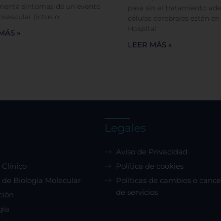
menta síntomas de un evento
pasa sin el tratamiento ade
ovascular (ictus o
células cerebrales están en
Hospital
MÁS »
LEER MÁS »
Legales
Aviso de Privacidad
 Clínico
Política de cookies
 de Biología Molecular
Políticas de cambios o cance
de servicios
ción
gía