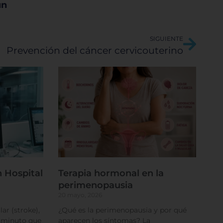
ún
Sigui
SIGUIENTE
Prevención del cáncer cervicouterino
rencias
 Hospital
Terapia hormonal en la
perimenopausia
20 mayo, 2026
ar (stroke),
¿Qué es la perimenopausia y por qué
a minuto que
aparecen los síntomas? La