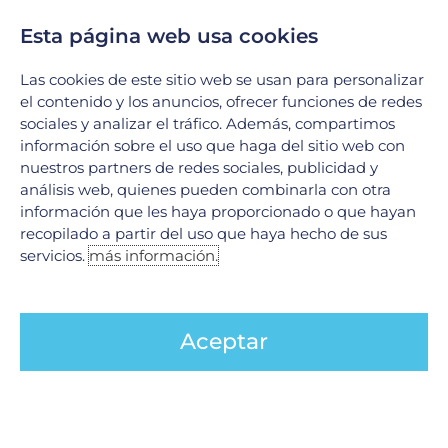
de vanguardia se unen para ofrecer soluciones integrales en
Esta página web usa cookies
el tratamiento de afecciones complejas. Hoy
LEER MÁS »
Las cookies de este sitio web se usan para personalizar
el contenido y los anuncios, ofrecer funciones de redes
sociales y analizar el tráfico. Además, compartimos
información sobre el uso que haga del sitio web con
nuestros partners de redes sociales, publicidad y
análisis web, quienes pueden combinarla con otra
información que les haya proporcionado o que hayan
recopilado a partir del uso que haya hecho de sus
servicios.
más información.
Aceptar
Código stroke en Neurología
9 junio, 2026
En el ámbito de la neurología, existe una máxima ineludible:
«El tiempo es cerebro». Cuando una persona experimenta