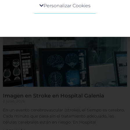
Centro de preferencia de la privacidad
síntomas de un evento cerebrovascular (ictus o
Personalizar Cookies
LEER MÁS »
Cuando visita cualquier sitio web, el mismo podría
obtener o guardar información en su navegador,
generalmente mediante el uso de cookies. Esta
información puede ser acerca de usted, sus
preferencias o su dispositivo, y se usa
principalmente para que el sitio funcione según lo
esperado. Por lo general, la información no lo
identifica directamente, pero puede proporcionarle
una experiencia web más personalizada. Ya que
respetamos su derecho a la privacidad, usted puede
escoger no permitirnos usar ciertas cookies. Haga
clic en los encabezados de cada categoría para saber
más y cambiar nuestras configuraciones
predeterminadas. Sin embargo, el bloqueo de
Imagen en Stroke en Hospital Galenia
algunos tipos de cookies puede afectar su
2 junio, 2026
experiencia en el sitio y los servicios que podemos
En un evento cerebrovascular (stroke), el tiempo es cerebro.
ofrecer.
Más información
Cada minuto que pasa sin el tratamiento adecuado, las
células cerebrales están en riesgo. En Hospital