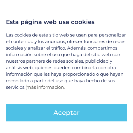
Servicios
Esta página web usa cookies
Urgencias
Laboratorio Clínico
Las cookies de este sitio web se usan para personalizar
el contenido y los anuncios, ofrecer funciones de redes
Laboratorio de Biología Molecular
sociales y analizar el tráfico. Además, compartimos
Hospitalización
información sobre el uso que haga del sitio web con
Imagenología
nuestros partners de redes sociales, publicidad y
Hemodinamia
análisis web, quienes pueden combinarla con otra
información que les haya proporcionado o que hayan
Ver todos
recopilado a partir del uso que haya hecho de sus
servicios.
más información.
Legales
Aviso de Privacidad
Aceptar
Política de cookies
Políticas de cambios o cancelaciones de servicios