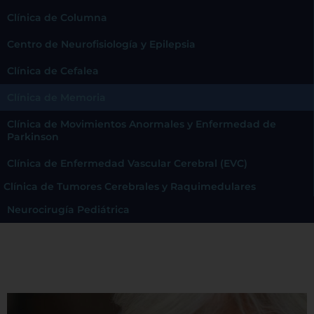
Clínica de Columna
Centro de Neurofisiología y Epilepsia
Clínica de Cefalea
Clínica de Memoria
Clínica de Movimientos Anormales y Enfermedad de
Parkinson
Clínica de Enfermedad Vascular Cerebral (EVC)
Clínica de Tumores Cerebrales y Raquimedulares
Neurocirugía Pediátrica