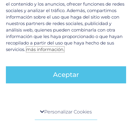
diabetes y mantener la actividad física en la mediana
el contenido y los anuncios, ofrecer funciones de redes
sociales y analizar el tráfico. Además, compartimos
edad y posiblemente en la vejez; la evidencia sugiere
información sobre el uso que haga del sitio web con
que los factores de riesgo vascular aumentan el
nuestros partners de redes sociales, publicidad y
riesgo de pérdida de la memoria, hay factores
análisis web, quienes pueden combinarla con otra
genéticos de riesgo en dos grupos: tipo tardía (> 65
información que les haya proporcionado o que hayan
recopilado a partir del uso que haya hecho de sus
años) o tipo temprano (< 65 años), la primera
servicios.
más información.
representa el 95% de los casos, de tipo esporádico, la
segunda representa del 5 al 10% de los casos, y de
esta solo el 1% corresponde a factores genéticos.
Aceptar
En la Clínica de Memoria del Hospital Galenia,
contamos con médicos especialistas en esta área,
para la prevención, diagnóstico y tratamiento.
Centro de preferencia de la privacidad
Nuestro staff médico está conformado con una alta
Personalizar Cookies
especialidad en enfermedades neurovegetativas,
Cuando visita cualquier sitio web, el mismo podría
Neurólogo, Médico Geriatra, Neuropsiquiatra, y
obtener o guardar información en su navegador,