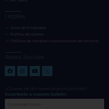
Legales
Aviso de Privacidad
Política de cookies
Políticas de cambios o cancelaciones de servicios
Redes Sociales
F
I
Y
a
n
o
c
s
u
e
t
t
b
a
u
¿Quieres recibir nuestras promociones?
o
g
b
Suscríbete a nuestro boletín
o
r
e
Correo
k
a
electrónico