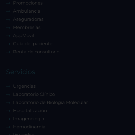
Promociones
Sistema de personalización de cookies
Ambulancia
Aseguradoras
Membresías
Cookies dirigidas
AppMóvil
Guía del paciente
Renta de consultorio
Cookies de funcionalidad
Servicios
Cookies de rendimiento
Urgencias
Laboratorio Clínico
Laboratorio de Biología Molecular
Rechazar todas
Hospitalización
Imagenología
Hemodinamia
Confirmar mis preferencias
Ver todos