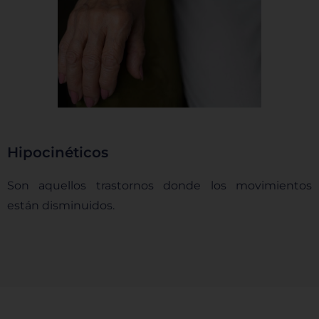
escoger no permitirnos usar ciertas cookies. Haga
clic en los encabezados de cada categoría para saber
más y cambiar nuestras configuraciones
predeterminadas. Sin embargo, el bloqueo de
algunos tipos de cookies puede afectar su
experiencia en el sitio y los servicios que podemos
ofrecer.
Más información
Hipocinéticos
Permitir todas
Son aquellos trastornos donde los movimientos
están disminuidos.
Sistema de personalización de cookies
Cookies dirigidas