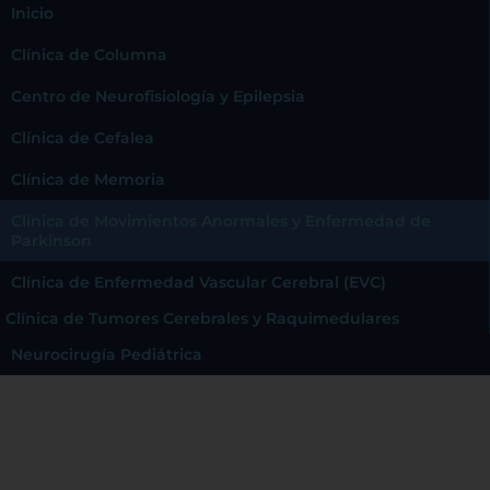
Inicio
Clínica de Columna
Centro de Neurofisiología y Epilepsia
Clínica de Cefalea
Clínica de Memoria
Clínica de Movimientos Anormales y Enfermedad de
Parkinson
Clínica de Enfermedad Vascular Cerebral (EVC)
Clínica de Tumores Cerebrales y Raquimedulares
Neurocirugía Pediátrica