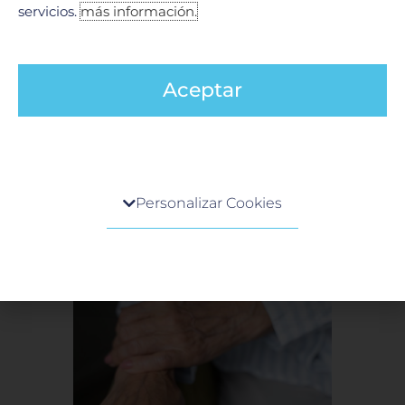
servicios.
más información.
Aceptar
Centro de preferencia de la privacidad
Personalizar Cookies
Cuando visita cualquier sitio web, el mismo podría
obtener o guardar información en su navegador,
generalmente mediante el uso de cookies. Esta
información puede ser acerca de usted, sus
preferencias o su dispositivo, y se usa
principalmente para que el sitio funcione según lo
esperado. Por lo general, la información no lo
identifica directamente, pero puede proporcionarle
una experiencia web más personalizada. Ya que
respetamos su derecho a la privacidad, usted puede