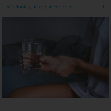
Mioclonías, tics y estereotipias