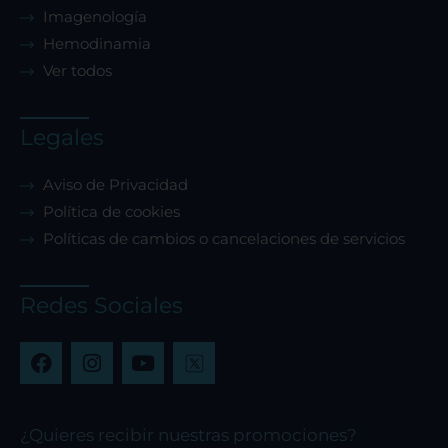
Imagenología
Hemodinamia
Ver todos
Legales
Aviso de Privacidad
Política de cookies
Políticas de cambios o cancelaciones de servicios
Redes Sociales
F
I
Y
a
n
o
c
s
u
e
t
t
b
a
u
¿Quieres recibir nuestras promociones?