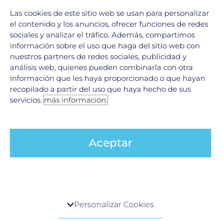
Las cookies de este sitio web se usan para personalizar
el contenido y los anuncios, ofrecer funciones de redes
sociales y analizar el tráfico. Además, compartimos
información sobre el uso que haga del sitio web con
nuestros partners de redes sociales, publicidad y
análisis web, quienes pueden combinarla con otra
información que les haya proporcionado o que hayan
recopilado a partir del uso que haya hecho de sus
servicios.
más información.
Tumores Raquimedulares: ¿Qué son y cómo
Aceptar
se tratan?
17 junio, 2026
En el Hospital Galenia, la excelencia médica y la tecnología
de vanguardia se unen para ofrecer soluciones integrales en
el tratamiento de afecciones complejas. Hoy
Centro de preferencia de la privacidad
Personalizar Cookies
LEER MÁS »
Cuando visita cualquier sitio web, el mismo podría