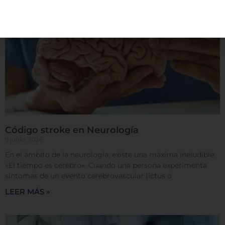
obtener o guardar información en su navegador,
generalmente mediante el uso de cookies. Esta
información puede ser acerca de usted, sus
preferencias o su dispositivo, y se usa
principalmente para que el sitio funcione según lo
esperado. Por lo general, la información no lo
identifica directamente, pero puede proporcionarle
una experiencia web más personalizada. Ya que
respetamos su derecho a la privacidad, usted puede
escoger no permitirnos usar ciertas cookies. Haga
clic en los encabezados de cada categoría para saber
más y cambiar nuestras configuraciones
Código stroke en Neurología
predeterminadas. Sin embargo, el bloqueo de
9 junio, 2026
algunos tipos de cookies puede afectar su
En el ámbito de la neurología, existe una máxima ineludible:
experiencia en el sitio y los servicios que podemos
«El tiempo es cerebro». Cuando una persona experimenta
ofrecer.
Más información
síntomas de un evento cerebrovascular (ictus o
LEER MÁS »
Permitir todas