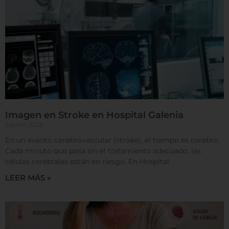
Sistema de personalización de cookies
Cookies dirigidas
Cookies de funcionalidad
Imagen en Stroke en Hospital Galenia
2 junio, 2026
En un evento cerebrovascular (stroke), el tiempo es cerebro.
Cookies de rendimiento
Cada minuto que pasa sin el tratamiento adecuado, las
células cerebrales están en riesgo. En Hospital
LEER MÁS »
Rechazar todas