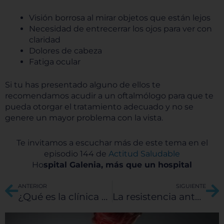
Visión borrosa al mirar objetos que están lejos
Necesidad de entrecerrar los ojos para ver con
claridad
Dolores de cabeza
Fatiga ocular
Si tu has presentado alguno de ellos te
recomendamos acudir a un oftalmólogo para que te
pueda otorgar el tratamiento adecuado y no se
genere un mayor problema con la vista.
Te invitamos a escuchar más de este tema en el
episodio 144 de
Actitud Saludable
Ho
spital Galenia, más que un hospital
Ant
Si
ANTERIOR
SIGUIENTE
¿Qué es la clínica del dolor?
La resistencia ante los antibióticos