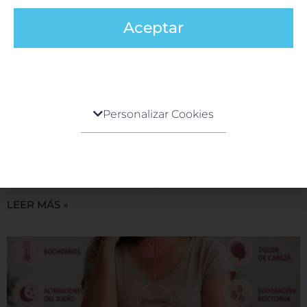
Aceptar
Centro de preferencia de la privacidad
Personalizar Cookies
Imagen en Stroke en Hospital Galenia
Cuando visita cualquier sitio web, el mismo podría
2 junio, 2026
obtener o guardar información en su navegador,
En un evento cerebrovascular (stroke), el tiempo es cerebro.
generalmente mediante el uso de cookies. Esta
Cada minuto que pasa sin el tratamiento adecuado, las
información puede ser acerca de usted, sus
células cerebrales están en riesgo. En Hospital
preferencias o su dispositivo, y se usa
LEER MÁS »
principalmente para que el sitio funcione según lo
esperado. Por lo general, la información no lo
identifica directamente, pero puede proporcionarle
una experiencia web más personalizada. Ya que
respetamos su derecho a la privacidad, usted puede
escoger no permitirnos usar ciertas cookies. Haga
clic en los encabezados de cada categoría para saber
más y cambiar nuestras configuraciones