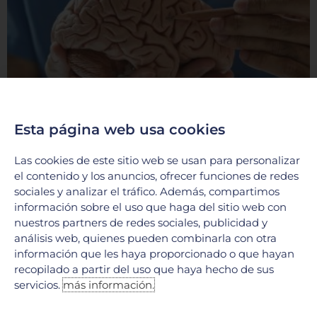
Esta página web usa cookies
Código stroke en Neurología
Las cookies de este sitio web se usan para personalizar
9 junio, 2026
el contenido y los anuncios, ofrecer funciones de redes
En el ámbito de la neurología, existe una máxima ineludible:
sociales y analizar el tráfico. Además, compartimos
«El tiempo es cerebro». Cuando una persona experimenta
información sobre el uso que haga del sitio web con
síntomas de un evento cerebrovascular (ictus o
nuestros partners de redes sociales, publicidad y
LEER MÁS »
análisis web, quienes pueden combinarla con otra
información que les haya proporcionado o que hayan
recopilado a partir del uso que haya hecho de sus
servicios.
más información.