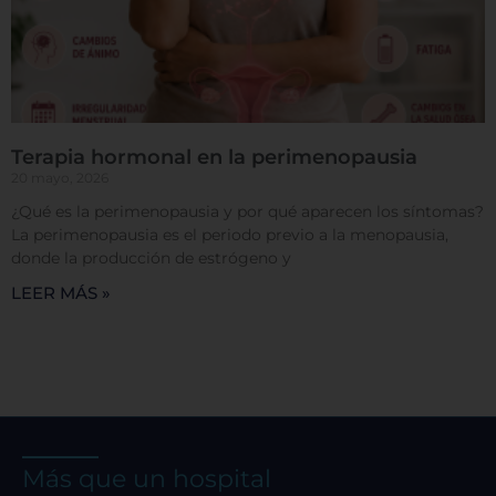
predeterminadas. Sin embargo, el bloqueo de
algunos tipos de cookies puede afectar su
experiencia en el sitio y los servicios que podemos
ofrecer.
Más información
Terapia hormonal en la perimenopausia
Permitir todas
20 mayo, 2026
¿Qué es la perimenopausia y por qué aparecen los síntomas?
La perimenopausia es el periodo previo a la menopausia,
donde la producción de estrógeno y
LEER MÁS »
Sistema de personalización de cookies
Cookies dirigidas
Cookies de funcionalidad
Más que un hospital