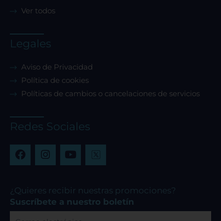
Ver todos
Legales
Aviso de Privacidad
Política de cookies
Políticas de cambios o cancelaciones de servicios
Redes Sociales
F
I
Y
a
n
o
c
s
u
e
t
t
b
a
u
¿Quieres recibir nuestras promociones?
o
g
b
Suscríbete a nuestro boletín
o
r
e
Correo