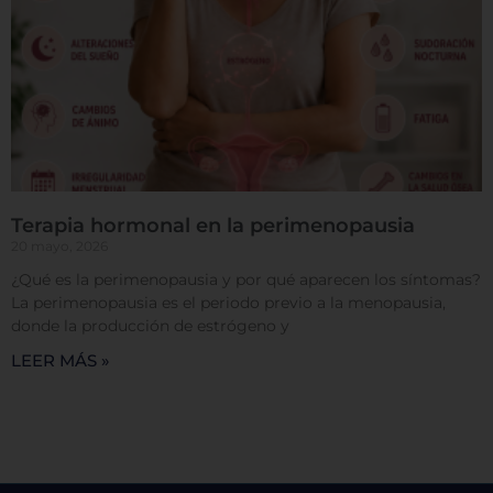
Cookies de rendimiento
Rechazar todas
Terapia hormonal en la perimenopausia
20 mayo, 2026
Confirmar mis preferencias
¿Qué es la perimenopausia y por qué aparecen los síntomas?
La perimenopausia es el periodo previo a la menopausia,
donde la producción de estrógeno y
LEER MÁS »