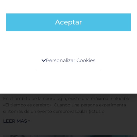
Aceptar
Centro de preferencia de la privacidad
Personalizar Cookies
Cuando visita cualquier sitio web, el mismo podría
obtener o guardar información en su navegador,
generalmente mediante el uso de cookies. Esta
Código stroke en Neurología
información puede ser acerca de usted, sus
9 junio, 2026
preferencias o su dispositivo, y se usa
En el ámbito de la neurología, existe una máxima ineludible:
principalmente para que el sitio funcione según lo
«El tiempo es cerebro». Cuando una persona experimenta
esperado. Por lo general, la información no lo
síntomas de un evento cerebrovascular (ictus o
identifica directamente, pero puede proporcionarle
una experiencia web más personalizada. Ya que
LEER MÁS »
respetamos su derecho a la privacidad, usted puede
escoger no permitirnos usar ciertas cookies. Haga