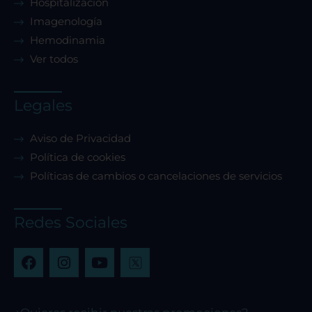
Hospitalización
Imagenología
Hemodinamia
Ver todos
Legales
Aviso de Privacidad
Política de cookies
Políticas de cambios o cancelaciones de servicios
Redes Sociales
F
I
Y
a
n
o
c
s
u
e
t
t