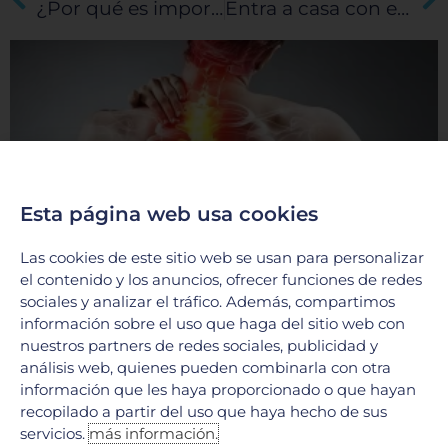
¿Por qué es importante la vacunación pediátrica?
Entra a casa con el menor riesgo de contagio por COVID-19
Esta página web usa cookies
Las cookies de este sitio web se usan para personalizar
el contenido y los anuncios, ofrecer funciones de redes
Tumores Raquimedulares: ¿Qué son y cómo
sociales y analizar el tráfico. Además, compartimos
se tratan?
información sobre el uso que haga del sitio web con
17 junio, 2026
nuestros partners de redes sociales, publicidad y
En el Hospital Galenia, la excelencia médica y la tecnología
análisis web, quienes pueden combinarla con otra
de vanguardia se unen para ofrecer soluciones integrales en
información que les haya proporcionado o que hayan
el tratamiento de afecciones complejas. Hoy
recopilado a partir del uso que haya hecho de sus
LEER MÁS »
servicios.
más información.