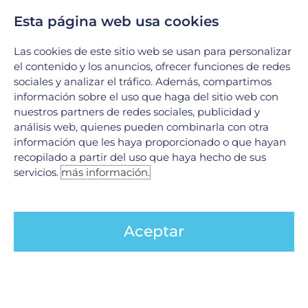
de vanguardia se unen para ofrecer soluciones integrales en
Esta página web usa cookies
el tratamiento de afecciones complejas. Hoy
LEER MÁS »
Las cookies de este sitio web se usan para personalizar
el contenido y los anuncios, ofrecer funciones de redes
sociales y analizar el tráfico. Además, compartimos
información sobre el uso que haga del sitio web con
nuestros partners de redes sociales, publicidad y
análisis web, quienes pueden combinarla con otra
información que les haya proporcionado o que hayan
recopilado a partir del uso que haya hecho de sus
servicios.
más información.
Aceptar
Código stroke en Neurología
9 junio, 2026
En el ámbito de la neurología, existe una máxima ineludible:
«El tiempo es cerebro». Cuando una persona experimenta
síntomas de un evento cerebrovascular (ictus o
Centro de preferencia de la privacidad