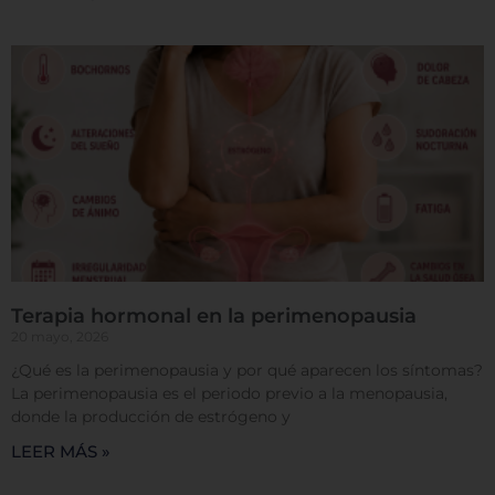
Permitir todas
Sistema de personalización de cookies
Cookies dirigidas
Cookies de funcionalidad
Terapia hormonal en la perimenopausia
20 mayo, 2026
Cookies de rendimiento
¿Qué es la perimenopausia y por qué aparecen los síntomas?
La perimenopausia es el periodo previo a la menopausia,
donde la producción de estrógeno y
LEER MÁS »
Rechazar todas