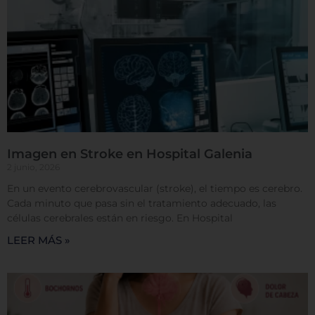
más y cambiar nuestras configuraciones
predeterminadas. Sin embargo, el bloqueo de
algunos tipos de cookies puede afectar su
experiencia en el sitio y los servicios que podemos
ofrecer.
Más información
Permitir todas
Imagen en Stroke en Hospital Galenia
2 junio, 2026
En un evento cerebrovascular (stroke), el tiempo es cerebro.
Cada minuto que pasa sin el tratamiento adecuado, las
Sistema de personalización de cookies
células cerebrales están en riesgo. En Hospital
LEER MÁS »
Cookies dirigidas
Cookies de funcionalidad