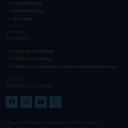
Imagenología
Hemodinamia
Ver todos
Legales
Aviso de Privacidad
Política de cookies
Políticas de cambios o cancelaciones de servicios
Redes Sociales
F
I
Y
a
n
o
c
s
u
e
t
t
b
a
u
¿Quieres recibir nuestras promociones?