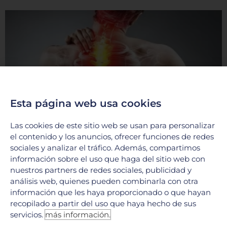
Esta página web usa cookies
Las cookies de este sitio web se usan para personalizar
Tumores Raquimedulares: ¿Qué son y cómo
el contenido y los anuncios, ofrecer funciones de redes
se tratan?
sociales y analizar el tráfico. Además, compartimos
17 junio, 2026
información sobre el uso que haga del sitio web con
nuestros partners de redes sociales, publicidad y
En el Hospital Galenia, la excelencia médica y la tecnología
de vanguardia se unen para ofrecer soluciones integrales en
análisis web, quienes pueden combinarla con otra
el tratamiento de afecciones complejas. Hoy
información que les haya proporcionado o que hayan
recopilado a partir del uso que haya hecho de sus
LEER MÁS »
servicios.
más información.