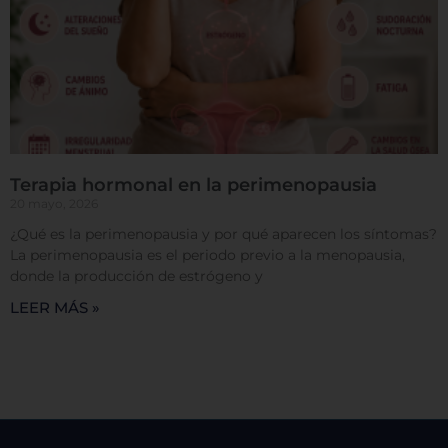
Cookies de rendimiento
Rechazar todas
Terapia hormonal en la perimenopausia
20 mayo, 2026
¿Qué es la perimenopausia y por qué aparecen los síntomas?
Confirmar mis preferencias
La perimenopausia es el periodo previo a la menopausia,
donde la producción de estrógeno y
LEER MÁS »