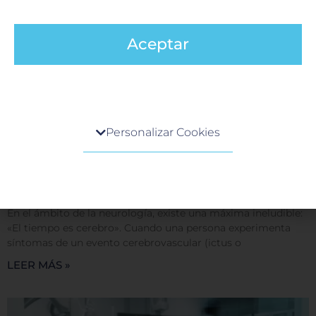
Aceptar
Centro de preferencia de la privacidad
Personalizar Cookies
Cuando visita cualquier sitio web, el mismo podría
obtener o guardar información en su navegador,
Código stroke en Neurología
generalmente mediante el uso de cookies. Esta
9 junio, 2026
información puede ser acerca de usted, sus
preferencias o su dispositivo, y se usa
En el ámbito de la neurología, existe una máxima ineludible:
principalmente para que el sitio funcione según lo
«El tiempo es cerebro». Cuando una persona experimenta
esperado. Por lo general, la información no lo
síntomas de un evento cerebrovascular (ictus o
identifica directamente, pero puede proporcionarle
LEER MÁS »
una experiencia web más personalizada. Ya que
respetamos su derecho a la privacidad, usted puede
escoger no permitirnos usar ciertas cookies. Haga
clic en los encabezados de cada categoría para saber