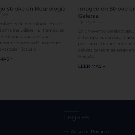
 de cookies puede afectar su experiencia en el sitio y los servi
go stroke en Neurología
Imagen en Stroke en
podemos ofrecer.
Más información
 2026
Galenia
2 junio, 2026
ámbito de la neurología, existe
xima ineludible: «El tiempo es
En un evento cerebrovascul
rmitir todas
o». Cuando una persona
el tiempo es cerebro. Cad
menta síntomas de un evento
pasa sin el tratamiento ade
ovascular (ictus o
células cerebrales están en
Hospital
MÁS »
LEER MÁS »
tema de personalización de cookies
Cookies dirigidas
Cookies de funcionalidad
Legales
Cookies de rendimiento
Aviso de Privacidad