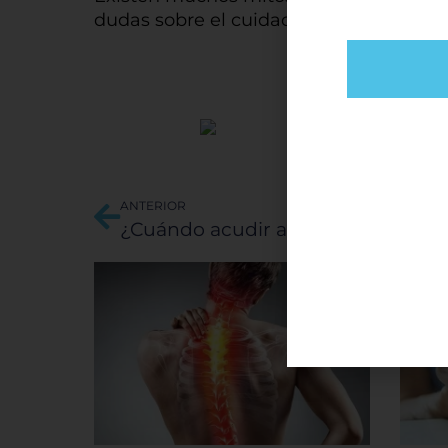
dudas sobre el cuidado es mejor acudi
Cen
Ant
ANTERIOR
¿Cuándo acudir a un Nefrólogo?
Cuand
infor
cooki
su di
lo es
direc
perso
puede
encab
confi