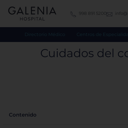
Ir
al
998 891 5200
info@
contenido
Directorio Médico
Centros de Especialid
Cuidados del co
Contenido