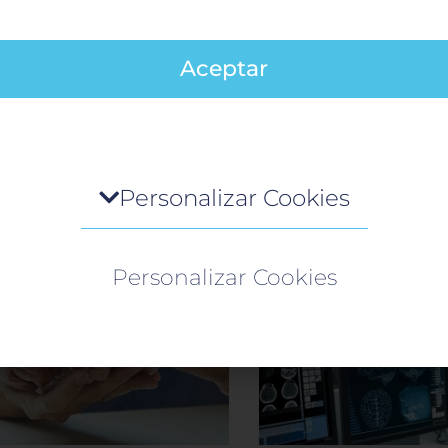
r con un
pediatra
, para que los oriente mejor en el
Aceptar
Clínicas de especialidades Cancún
tro de preferencia de la privacidad
Personalizar Cookies
o visita cualquier sitio web, el mismo podría obtener o gua
mación en su navegador, generalmente mediante el uso de
Personalizar Cookies
es. Esta información puede ser acerca de usted, sus preferen
spositivo, y se usa principalmente para que el sitio funcione 
perado. Por lo general, la información no lo identifica
tamente, pero puede proporcionarle una experiencia web m
nalizada. Ya que respetamos su derecho a la privacidad, ust
 escoger no permitirnos usar ciertas cookies. Haga clic en lo
ezados de cada categoría para saber más y cambiar nuestr
guraciones predeterminadas. Sin embargo, el bloqueo de al