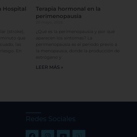
cios
 Hospital
Terapia hormonal en la
perimenopausia
20 mayo, 2026
ar (stroke),
¿Qué es la perimenopausia y por qué
a minuto que
aparecen los síntomas? La
cuado, las
perimenopausia es el periodo previo a
 riesgo. En
la menopausia, donde la producción de
estrógeno y
LEER MÁS »
Redes Sociales
F
I
Y