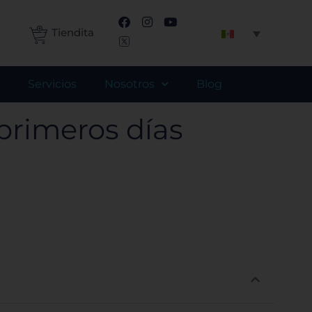
F
I
Y
a
n
o
Tiendita
c
s
u
e
t
t
b
a
u
o
g
b
Servicios
Nosotros
Blog
o
r
e
k
a
m
primeros días