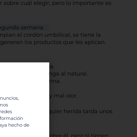
sobre cuál elegir, pero lo importante es
a segunda semana.
mpian el cordón umbilical, se tiene la
 generan los productos que les aplican.
 muy bien esa zona.
ejor que se mantenga al natural.
edecerse con la orina.
iples bacterias.
chazón, secreción y mal olor.
anuncios,
imos
mal, y como cualquier herida tarda unos
 redes
nformación
haya hecho de
edas o botones sobre él, pero si tienen