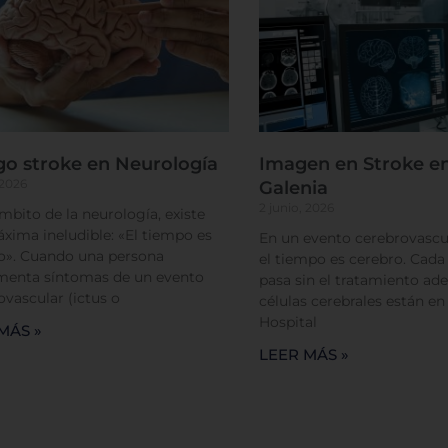
Cookies de rendimiento
go stroke en Neurología
Imagen en Stroke en
Rechazar todas
Confirmar mis prefe
 2026
Galenia
2 junio, 2026
ámbito de la neurología, existe
xima ineludible: «El tiempo es
En un evento cerebrovascul
o». Cuando una persona
el tiempo es cerebro. Cad
menta síntomas de un evento
pasa sin el tratamiento ade
ovascular (ictus o
células cerebrales están en
Hospital
MÁS »
LEER MÁS »