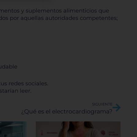
s
as
limentos y suplementos alimenticios que
gunos
dos por aquellas autoridades competentes;
cios
ludable
us redes sociales.
tarían leer.
Sigui
SIGUIENTE
¿Qué es el electrocardiograma?