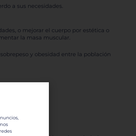
erdo a sus necesidades.
ades, o mejorar el cuerpo por estética o
aumentar la masa muscular.
, sobrepeso y obesidad entre la población
anuncios,
imos
 redes