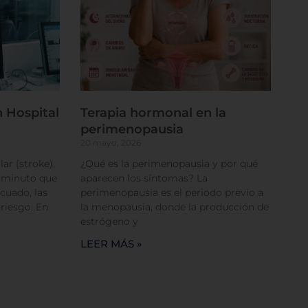
 Hospital
Terapia hormonal en la
rencias
perimenopausia
20 mayo, 2026
ar (stroke),
¿Qué es la perimenopausia y por qué
a minuto que
aparecen los síntomas? La
cuado, las
perimenopausia es el periodo previo a
 riesgo. En
la menopausia, donde la producción de
estrógeno y
LEER MÁS »