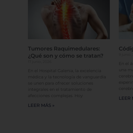
Tumores Raquimedulares:
Códi
9 junio,
¿Qué son y cómo se tratan?
17 junio, 2026
En el 
una má
En el Hospital Galenia, la excelencia
cerebr
médica y la tecnología de vanguardia
experi
se unen para ofrecer soluciones
cerebr
integrales en el tratamiento de
afecciones complejas. Hoy
LEER 
LEER MÁS »