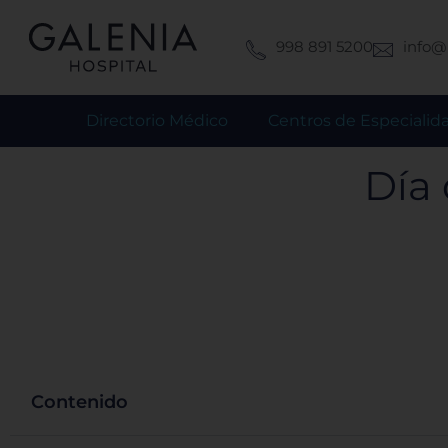
Ir
al
998 891 5200
info@
contenido
Directorio Médico
Centros de Especialid
Día 
Contenido