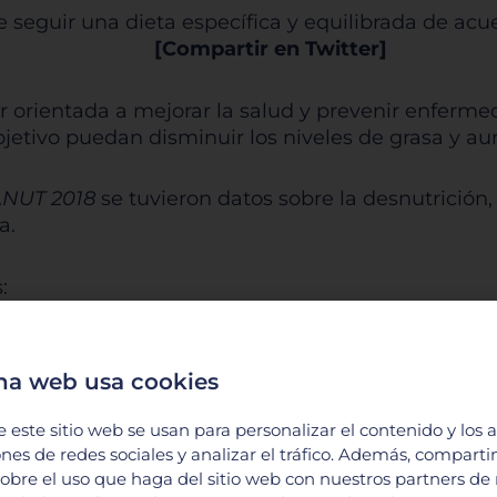
seguir una dieta específica y equilibrada de acu
[Compartir en Twitter]
r orientada a mejorar la salud y prevenir enfermed
bjetivo puedan disminuir los niveles de grasa y 
NUT 2018
se tuvieron datos sobre la desnutrición
a.
:
na web usa cookies
e este sitio web se usan para personalizar el contenido y los 
ones de redes sociales y analizar el tráfico. Además, compart
obre el uso que haga del sitio web con nuestros partners de