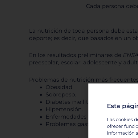
Cada persona debe 
La nutrición de toda persona debe esta
deporte; es decir, que basados en un o
En los resultados preliminares de
ENSA
preescolar, escolar, adolescente y adult
Problemas de nutrición más frecuentes
Obesidad.
Sobrepeso.
Diabetes mellitus.
Esta pági
Hipertensión.
Enfermedades vasculares.
Las cookies d
Problemas gastrointestinales.
ofrecer funci
información s