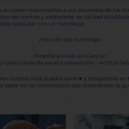
 escoger no permitirnos usar ciertas cookies. Haga clic en lo
ezados de cada categoría para saber más y cambiar nuestr
s es volver responsables a sus pacientes de los a
guraciones predeterminadas. Sin embargo, el bloqueo de al
lan las normas y estándares de calidad estableci
 de cookies puede afectar su experiencia en el sitio y los servi
rda consultar con un nutriólogo.
podemos ofrecer.
Más información
¡
Feliz día del nutriólogo!
rmitir todas
Hospital privado en Cancún
or una cultura de salud y prevención – Actitud Sa
leer nuestra nota puedes darle ♥ y compartirla en t
tema de personalización de cookies
s saber en los comentarios que otros temas te gus
Cookies dirigidas
Cookies de funcionalidad