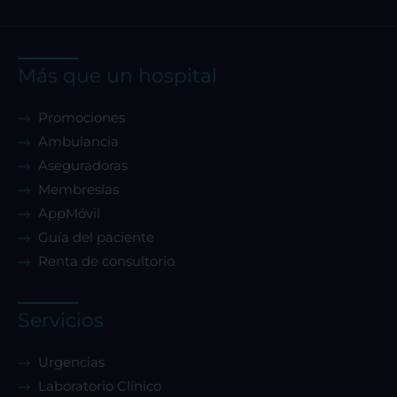
Más que un hospital
Sistema de personalización de cookies
Promociones
Ambulancia
Cookies dirigidas
Aseguradoras
Membresías
Cookies de funcionalidad
AppMóvil
Guía del paciente
Renta de consultorio
Cookies de rendimiento
Servicios
Urgencias
Rechazar todas
Laboratorio Clínico