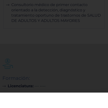
Consultorio médico de primer contacto
orientado a la detección, diagnóstico y
tratamiento oportuno de trastornos de SALUD
DE ADULTOS Y ADULTOS MAYORES
Formación:
Licenciatura:
--- ----
Cédula:
393353 - UNAM
Especialidad:
---------