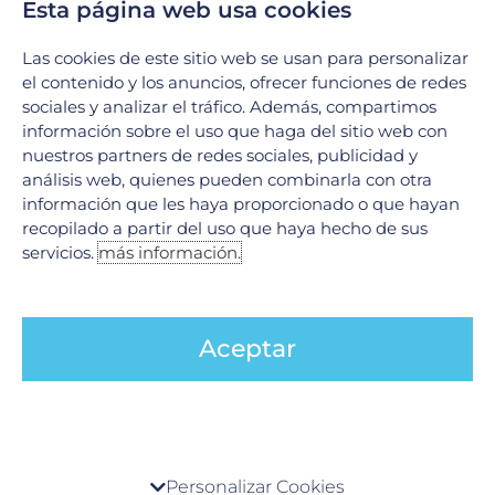
Esta página web usa cookies
Cédula:
AE009511 - UNAM
Cédula de la especialidad en Medicina del
Las cookies de este sitio web se usan para personalizar
trabajo:
AE009510
el contenido y los anuncios, ofrecer funciones de redes
sociales y analizar el tráfico. Además, compartimos
información sobre el uso que haga del sitio web con
nuestros partners de redes sociales, publicidad y
análisis web, quienes pueden combinarla con otra
información que les haya proporcionado o que hayan
Experiencia
recopilado a partir del uso que haya hecho de sus
servicios.
más información.
Medicina Interna, Medicina del Trabajo.
Especialista en artroscopia del hombro y de la
rodilla, medicina del deporte y pequeñas
Aceptar
articulaciones
DESCARGAR CV
Centro de preferencia de la privacidad
Personalizar Cookies