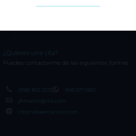
Cuando visita cualquier sitio web, el mismo podría
obtener o guardar información en su navegador,
generalmente mediante el uso de cookies. Esta
información puede ser acerca de usted, sus
preferencias o su dispositivo, y se usa
principalmente para que el sitio funcione según lo
esperado. Por lo general, la información no lo
identifica directamente, pero puede proporcionarle
¿Quieres una cita?
una experiencia web más personalizada. Ya que
Puedes contactarme de las siguientes formas
respetamos su derecho a la privacidad, usted puede
escoger no permitirnos usar ciertas cookies. Haga
clic en los encabezados de cada categoría para saber
más y cambiar nuestras configuraciones
predeterminadas. Sin embargo, el bloqueo de
(998) 802 2572
998 577 0831
algunos tipos de cookies puede afectar su
jlhmartin@me.com
experiencia en el sitio y los servicios que podemos
ofrecer.
Más información
internistaencancun.com
Permitir todas