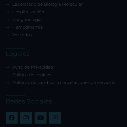
Laboratorio de Biología Molecular
Hospitalización
Confirmar mis preferencias
Imagenología
Hemodinamia
Ver todos
Legales
Aviso de Privacidad
Política de cookies
Políticas de cambios o cancelaciones de servicios
Redes Sociales
F
I
Y
a
n
o
c
s
u