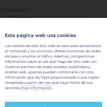
Formación:
Licenciatura:
Medico Cirujano y Partero
Cédula:
9871979 - Universidad Autonoma de
Nuevo Leon
Esta página web usa cookies
Especialidad:
Ginecología y Obstetricia
Las cookies de este sitio web se usan para personalizar
Cédula:
XXXXXXX - Universidad Autonoma de
el contenido y los anuncios, ofrecer funciones de redes
Nuevo Leon
sociales y analizar el tráfico. Además, compartimos
información sobre el uso que haga del sitio web con
Sub-especialidad:
Endoscopia Ginecologica
nuestros partners de redes sociales, publicidad y
Cédula:
XXXXXX - Universidad Autonoma de
análisis web, quienes pueden combinarla con otra
Nuevo Leon
información que les haya proporcionado o que hayan
recopilado a partir del uso que haya hecho de sus
servicios.
más información.