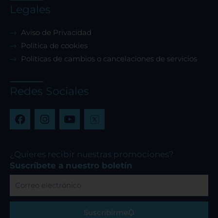
Legales
Aviso de Privacidad
Política de cookies
Políticas de cambios o cancelaciones de servicios
Redes Sociales
F
I
Y
a
n
o
c
s
u
e
t
t
b
a
u
¿Quieres recibir nuestras promociones?
o
g
b
Suscríbete a nuestro boletín
o
r
e
Correo
k
a
electrónico
m
Suscribirme