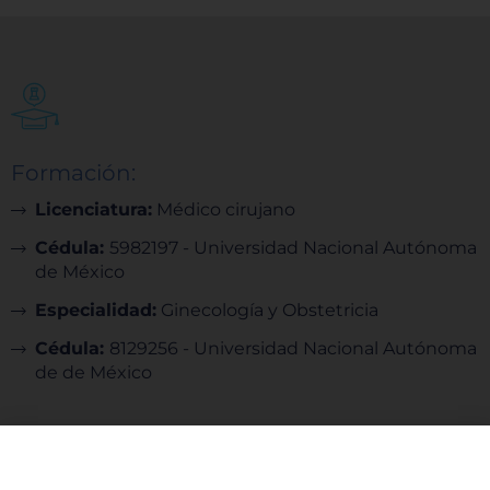
Formación:
Licenciatura:
Médico cirujano
Cédula:
5982197 - Universidad Nacional Autónoma
de México
Especialidad:
Ginecología y Obstetricia
Cédula:
8129256 - Universidad Nacional Autónoma
de de México