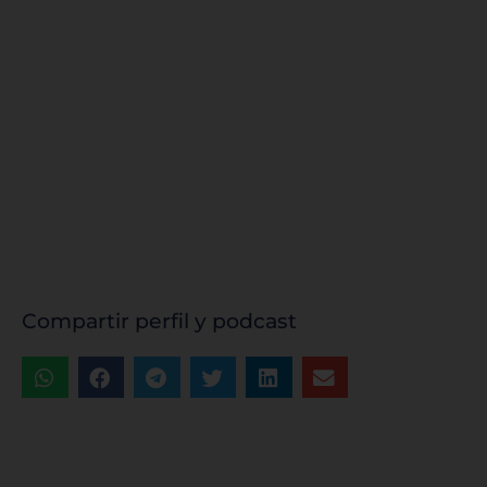
Sistema de personalización de cookies
Cookies dirigidas
Cookies de funcionalidad
Compartir perfil y podcast
Cookies de rendimiento
Rechazar todas