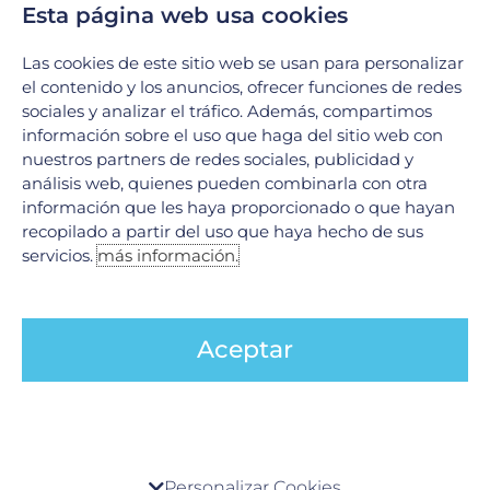
Esta página web usa cookies
Experiencia
Las cookies de este sitio web se usan para personalizar
La
Dra. Isabel Medellín
es ginecóloga y obstetra con
el contenido y los anuncios, ofrecer funciones de redes
especialidad en fertilidad y reproducción asistida.
sociales y analizar el tráfico. Además, compartimos
Forma parte del grupo médico GYNIC, brindando
información sobre el uso que haga del sitio web con
atención médica de la más alta calidad desde hace
nuestros partners de redes sociales, publicidad y
más de
10 años
.
análisis web, quienes pueden combinarla con otra
información que les haya proporcionado o que hayan
recopilado a partir del uso que haya hecho de sus
DESCARGAR CV
servicios.
más información.
Aceptar
Centro de preferencia de la privacidad
¿Quieres una cita?
Personalizar Cookies