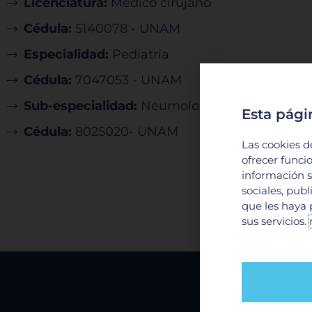
Licenciatura:
Médico cirujano
Cédula:
5140078 - UNAM
Especialidad:
Pediatría
Cédula:
7047053 - UNAM
Sub-especialidad:
Neumología pediátrica
Esta pági
Cédula:
8025020- UNAM
Las cookies d
ofrecer funci
información s
sociales, pub
que les haya 
sus servicios.