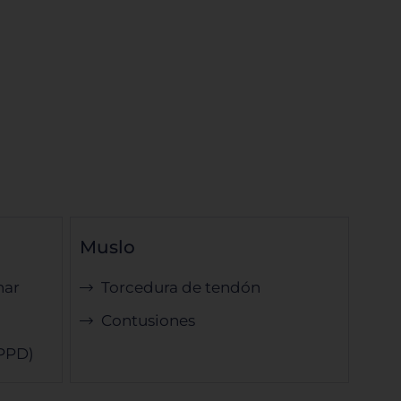
Muslo
nar
Torcedura de tendón
Contusiones
(PPD)