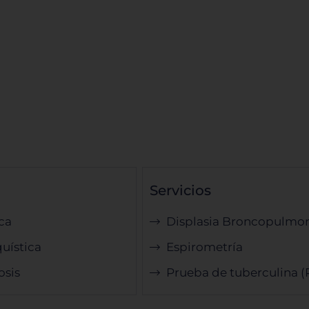
Servicios
ca
Displasia Broncopulmo
quística
Espirometría
osis
Prueba de tuberculina 