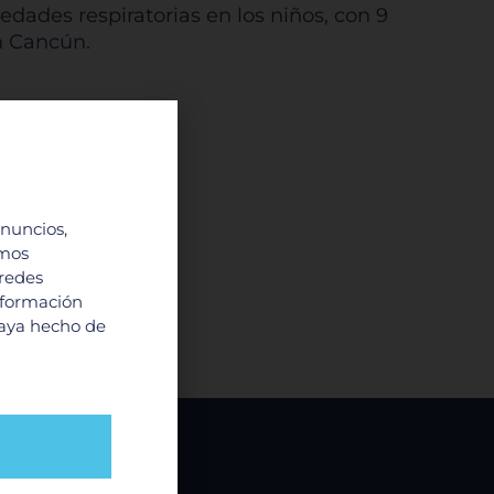
edades respiratorias en los niños, con 9
n Cancún.
anuncios,
imos
 redes
nformación
haya hecho de