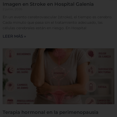
Imagen en Stroke en Hospital Galenia
esperado. Por lo general, la información no lo
identifica directamente, pero puede proporcionarle
2 junio, 2026
una experiencia web más personalizada. Ya que
En un evento cerebrovascular (stroke), el tiempo es cerebro.
respetamos su derecho a la privacidad, usted puede
Cada minuto que pasa sin el tratamiento adecuado, las
escoger no permitirnos usar ciertas cookies. Haga
células cerebrales están en riesgo. En Hospital
clic en los encabezados de cada categoría para saber
LEER MÁS »
más y cambiar nuestras configuraciones
predeterminadas. Sin embargo, el bloqueo de
algunos tipos de cookies puede afectar su
experiencia en el sitio y los servicios que podemos
ofrecer.
Más información
Permitir todas
Sistema de personalización de cookies
Terapia hormonal en la perimenopausia