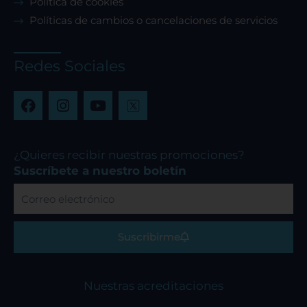
Política de cookies
Políticas de cambios o cancelaciones de servicios
Redes Sociales
F
I
Y
a
n
o
c
s
u
e
t
t
b
a
u
¿Quieres recibir nuestras promociones?
o
g
b
Suscríbete a nuestro boletín
o
r
e
Correo
k
a
electrónico
m
Suscribirme
Nuestras acreditaciones