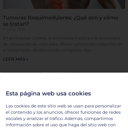
Tumores Raquimedulares: ¿Qué son y cómo
se tratan?
17 junio, 2026
En el Hospital Galenia, la excelencia médica y la tecnología
de vanguardia se unen para ofrecer soluciones integrales en
el tratamiento de afecciones complejas. Hoy
LEER MÁS »
Esta página web usa cookies
Las cookies de este sitio web se usan para personalizar
el contenido y los anuncios, ofrecer funciones de redes
sociales y analizar el tráfico. Además, compartimos
información sobre el uso que haga del sitio web con