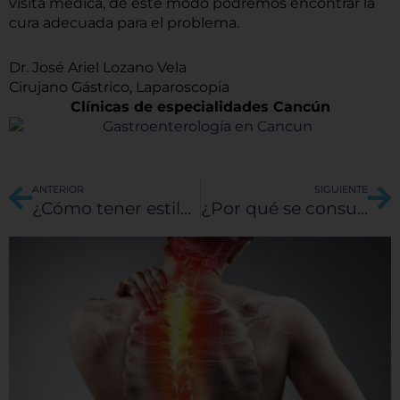
visita médica, de este modo podremos encontrar la
cura adecuada para el problema.
Dr. José Ariel Lozano Vela
Cirujano Gástrico, Laparoscopia
Clínicas de especialidades Cancún
Ant
Si
ANTERIOR
SIGUIENTE
¿Cómo tener estilos de vida saludables?
¿Por qué se consumen más los medicamentos genéricos?