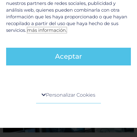
nuestros partners de redes sociales, publicidad y
análisis web, quienes pueden combinarla con otra
Código stroke en Neurología
información que les haya proporcionado o que hayan
9 junio, 2026
recopilado a partir del uso que haya hecho de sus
servicios.
más información.
En el ámbito de la neurología, existe una máxima ineludible:
«El tiempo es cerebro». Cuando una persona experimenta
síntomas de un evento cerebrovascular (ictus o
LEER MÁS »
Aceptar
Centro de preferencia de la privacidad
Personalizar Cookies
Cuando visita cualquier sitio web, el mismo podría
obtener o guardar información en su navegador,
generalmente mediante el uso de cookies. Esta
información puede ser acerca de usted, sus
preferencias o su dispositivo, y se usa
principalmente para que el sitio funcione según lo