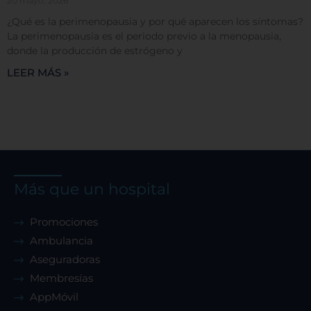
20 mayo, 2026
¿Qué es la perimenopausia y por qué aparecen los síntomas?
Cookies dirigidas
La perimenopausia es el periodo previo a la menopausia,
donde la producción de estrógeno y
LEER MÁS »
Cookies de funcionalidad
Cookies de rendimiento
Más que un hospital
Rechazar todas
Promociones
Ambulancia
Confirmar mis preferencias
Aseguradoras
Membresías
AppMóvil