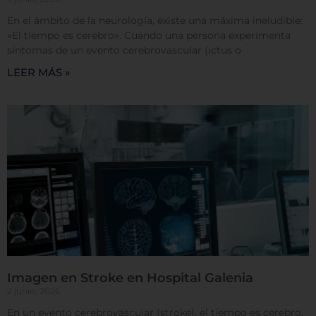
En el ámbito de la neurología, existe una máxima ineludible:
Permitir todas
«El tiempo es cerebro». Cuando una persona experimenta
síntomas de un evento cerebrovascular (ictus o
LEER MÁS »
Sistema de personalización de cookies
Cookies dirigidas
Cookies de funcionalidad
Cookies de rendimiento
Imagen en Stroke en Hospital Galenia
2 junio, 2026
En un evento cerebrovascular (stroke), el tiempo es cerebro.