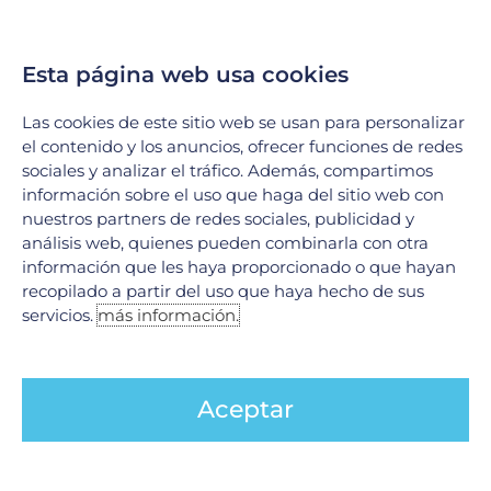
Esta página web usa cookies
Las cookies de este sitio web se usan para personalizar
Ant
Si
el contenido y los anuncios, ofrecer funciones de redes
ANTERIOR
SIGUIENTE
sociales y analizar el tráfico. Además, compartimos
Epilepsia
Razones para ser un Donante: Dar Vida a través de la Donación
información sobre el uso que haga del sitio web con
nuestros partners de redes sociales, publicidad y
análisis web, quienes pueden combinarla con otra
información que les haya proporcionado o que hayan
recopilado a partir del uso que haya hecho de sus
servicios.
más información.
Aceptar
Tumores Raquimedulares: ¿Qué son y cómo