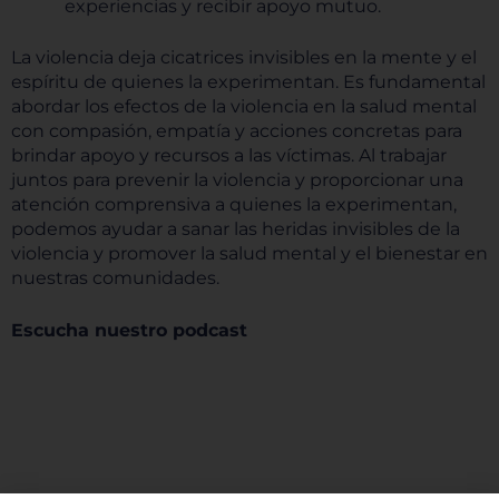
experiencias y recibir apoyo mutuo.
La violencia deja cicatrices invisibles en la mente y el
espíritu de quienes la experimentan. Es fundamental
abordar los efectos de la violencia en la salud mental
con compasión, empatía y acciones concretas para
brindar apoyo y recursos a las víctimas. Al trabajar
juntos para prevenir la violencia y proporcionar una
atención comprensiva a quienes la experimentan,
podemos ayudar a sanar las heridas invisibles de la
violencia y promover la salud mental y el bienestar en
nuestras comunidades.
Escucha nuestro podcast