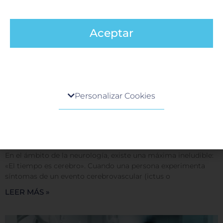
Aceptar
Centro de preferencia de la privacidad
Personalizar Cookies
Cuando visita cualquier sitio web, el mismo podría
obtener o guardar información en su navegador,
Código stroke en Neurología
generalmente mediante el uso de cookies. Esta
información puede ser acerca de usted, sus
9 junio, 2026
preferencias o su dispositivo, y se usa
En el ámbito de la neurología, existe una máxima ineludible:
principalmente para que el sitio funcione según lo
«El tiempo es cerebro». Cuando una persona experimenta
esperado. Por lo general, la información no lo
síntomas de un evento cerebrovascular (ictus o
identifica directamente, pero puede proporcionarle
LEER MÁS »
una experiencia web más personalizada. Ya que
respetamos su derecho a la privacidad, usted puede
escoger no permitirnos usar ciertas cookies. Haga