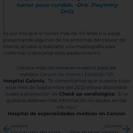
tumor poco curable. -Dra. Jheymmy
Ortiz
Es por ello que si tienes más de 40 años o si estás
presentando algunos de los síntomas del cáncer de
mama, acudas a realizarte una mastografía para
confirmar o descartar este padecimiento.
Conoce más del tema en nuestro podcast
médico:
Cáncer de mama | Episodio 125
Hospital Galenia.
Te comentamos que durante todo
este mes de Septiembre del 2022 estará disponible
nuestra promoción de
Check up cardiológico
. Si te
gustaría obtener más información no dudes en dar
clic
aquí
Hospital de especialidades médicas en Cancún
Ant
Si
ANTERIOR
SIGUIENTE
La cirugía de corazón (Cardiotorácica)
¿Por qué es importante detectar a tiempo el cáncer de mama?