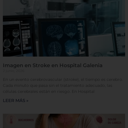
clic en los encabezados de cada categoría para saber
más y cambiar nuestras configuraciones
predeterminadas. Sin embargo, el bloqueo de
algunos tipos de cookies puede afectar su
experiencia en el sitio y los servicios que podemos
ofrecer.
Más información
Permitir todas
Imagen en Stroke en Hospital Galenia
2 junio, 2026
En un evento cerebrovascular (stroke), el tiempo es cerebro.
Sistema de personalización de cookies
Cada minuto que pasa sin el tratamiento adecuado, las
células cerebrales están en riesgo. En Hospital
LEER MÁS »
Cookies dirigidas
Cookies de funcionalidad