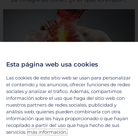
Esta página web usa cookies
Las cookies de este sitio web se usan para personalizar
Tumores Raquimedulares: ¿Qué son y cómo
el contenido y los anuncios, ofrecer funciones de redes
se tratan?
sociales y analizar el tráfico. Además, compartimos
17 junio, 2026
información sobre el uso que haga del sitio web con
nuestros partners de redes sociales, publicidad y
En el Hospital Galenia, la excelencia médica y la tecnología
análisis web, quienes pueden combinarla con otra
de vanguardia se unen para ofrecer soluciones integrales en
información que les haya proporcionado o que hayan
el tratamiento de afecciones complejas. Hoy
recopilado a partir del uso que haya hecho de sus
LEER MÁS »
servicios.
más información.