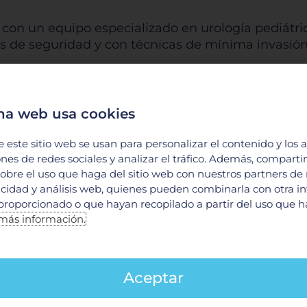
on un equipo especializado en urología pediátric
s de seguridad y con técnicas de mínima invasión
rcuncisión?
lquier etapa de la vida, aunque es más frecuente 
na web usa cookies
 encuentran:
e este sitio web se usan para personalizar el contenido y los 
se retrae adecuadamente
ones de redes sociales y analizar el tráfico. Además, compart
es
obre el uso que haga del sitio web con nuestros partners de
el glande)
licidad y análisis web, quienes pueden combinarla con otra i
adas
proporcionado o que hayan recopilado a partir del uso que 
más información.
icios médicos, tales como:
Aceptar