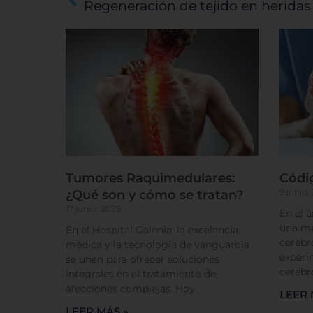
Tumores Raquimedulares:
Códi
9 junio,
¿Qué son y cómo se tratan?
17 junio, 2026
En el 
una má
En el Hospital Galenia, la excelencia
cerebr
médica y la tecnología de vanguardia
experi
se unen para ofrecer soluciones
cerebr
integrales en el tratamiento de
afecciones complejas. Hoy
LEER 
LEER MÁS »