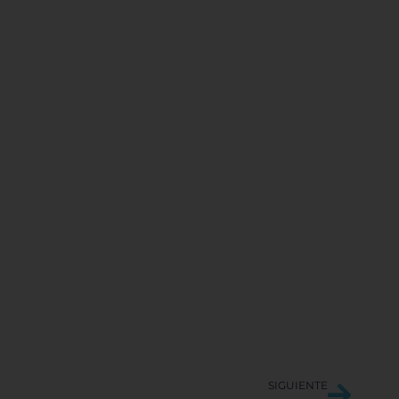
Sigui
SIGUIENTE
rencias