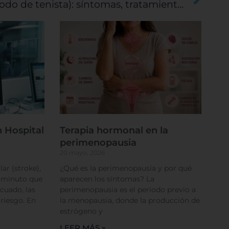
Epicondilitis lateral (codo de tenista): síntomas, tratamiento y prevención
 Hospital
Terapia hormonal en la
perimenopausia
20 mayo, 2026
ar (stroke),
¿Qué es la perimenopausia y por qué
a minuto que
aparecen los síntomas? La
cuado, las
perimenopausia es el periodo previo a
 riesgo. En
la menopausia, donde la producción de
estrógeno y
LEER MÁS »