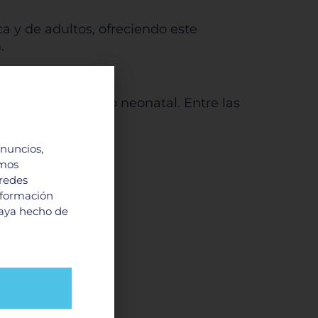
a y de adultos, ofreciendo este
.
durante el periodo neonatal. Entre las
anuncios,
imos
 redes
nformación
haya hecho de