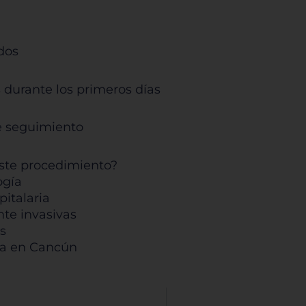
rmitir todas
dos
tema de personalización de cookies
s durante los primeros días
Cookies dirigidas
de seguimiento
este procedimiento?
Cookies de funcionalidad
ogía
pitalaria
te invasivas
Cookies de rendimiento
s
cia en Cancún
Rechazar todas
Confirmar mis prefe