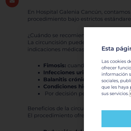
En Hospital Galenia Cancún, contamos c
procedimiento bajo estrictos estándare
¿Cuándo se recomienda realizar una ci
La circuncisión puede realizarse en cua
Esta pági
indicaciones médicas más comunes se
Las cookies d
Fimosis:
cuando el prepucio no 
ofrecer funci
Infecciones urinarias recurrent
información s
Balanitis crónica (inflamación d
sociales, pub
Condiciones higiénicas complic
que les haya 
Por decisión personal o cultural
sus servicios.
Beneficios de la circuncisión
El procedimiento ofrece diversos benef