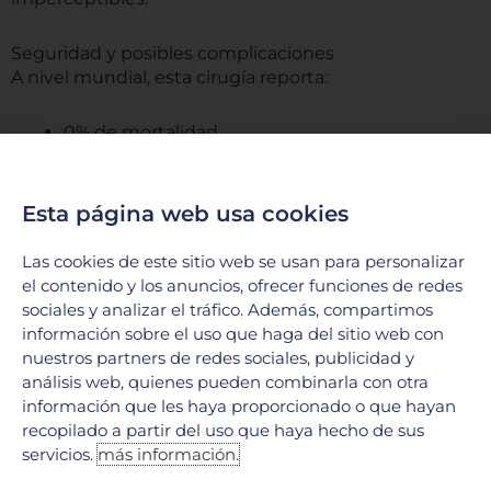
Seguridad y posibles complicaciones
A nivel mundial, esta cirugía reporta:
0% de mortalidad
Complicaciones menores en alrededor del 14%
Esta página web usa cookies
de los casos, como:
Las cookies de este sitio web se usan para personalizar
Derrame pleural leve
el contenido y los anuncios, ofrecer funciones de redes
sociales y analizar el tráfico. Además, compartimos
Irritación de la herida
información sobre el uso que haga del sitio web con
nuestros partners de redes sociales, publicidad y
Infección controlable
análisis web, quienes pueden combinarla con otra
información que les haya proporcionado o que hayan
recopilado a partir del uso que haya hecho de sus
Al realizarse en un entorno hospitalario seguro como
servicios.
más información.
Hospital Galenia, los riesgos se reducen
significativamente.