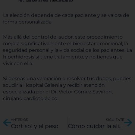
retirarse si es necesario
más y cambiar nuestras configuraciones
predeterminadas. Sin embargo, el bloqueo de
La elección depende de cada paciente y se valora de
algunos tipos de cookies puede afectar su
forma personalizada.
experiencia en el sitio y los servicios que podemos
ofrecer.
Más información
Más allá del control del sudor, este procedimiento
mejora significativamente el bienestar emocional, la
seguridad personal y la vida social de los pacientes. La
Permitir todas
hiperhidrosis sí tiene tratamiento, y no tienes que
vivir con ella.
Si deseas una valoración o resolver tus dudas, puedes
acudir a Hospital Galenia y recibir atención
Sistema de personalización de cookies
especializada por el Dr. Victor Gómez Saviñón,
cirujano cardiotorácico.
Cookies dirigidas
Ant
Si
ANTERIOR
SIGUIENTE
Cortisol y el peso
Cómo cuidar la alimentación en fiestas decembrinas
Cookies de funcionalidad