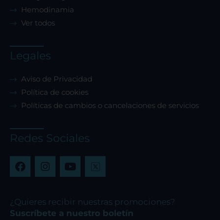
Hemodinamia
Ver todos
Legales
Aviso de Privacidad
Política de cookies
Políticas de cambios o cancelaciones de servicios
Redes Sociales
F
I
Y
a
n
o
c
s
u
e
t
t
b
a
u
¿Quieres recibir nuestras promociones?
o
g
b
Suscríbete a nuestro boletín