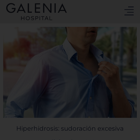
Ir
al
contenido
Hiperhidrosis: sudoración excesiva