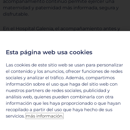
acompañamiento continuo permite ejercer una
maternidad y paternidad más informada, segura y
disfrutable.
En el Hospital Galenia, el acompañamiento antes y
después del parto es parte de un enfoque integral de
atención, donde la salud física, emocional y social de
las familias es prioridad. A través de programas como
Esta página web usa cookies
el Club de Lactancia, asesoría personalizada y
educación continua, el hospital brinda herramientas
Las cookies de este sitio web se usan para personalizar
reales para que este proceso se viva con mayor
el contenido y los anuncios, ofrecer funciones de redes
confianza y bienestar. Porque traer una nueva vida al
sociales y analizar el tráfico. Además, compartimos
mundo no debería vivirse en soledad, sino
información sobre el uso que haga del sitio web con
acompañado, informado y con apoyo profesional.
nuestros partners de redes sociales, publicidad y
análisis web, quienes pueden combinarla con otra
información que les haya proporcionado o que hayan
Ant
Si
ANTERIOR
SIGUIENTE
recopilado a partir del uso que haya hecho de sus
La nueva era del tratamiento médico contra la obesidad infantil
Tendencias alimentarias
servicios.
más información.