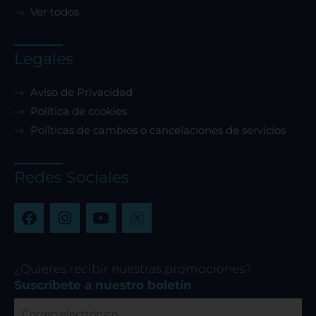
Ver todos
Legales
Aviso de Privacidad
Política de cookies
Políticas de cambios o cancelaciones de servicios
Redes Sociales
F
I
Y
a
n
o
c
s
u
e
t
t
b
a
u
¿Quieres recibir nuestras promociones?
o
g
b
Suscríbete a nuestro boletín
o
r
e
Correo
k
a