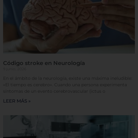
predeterminadas. Sin embargo, el bloqueo de
algunos tipos de cookies puede afectar su
experiencia en el sitio y los servicios que podemos
ofrecer.
Más información
Permitir todas
Código stroke en Neurología
9 junio, 2026
En el ámbito de la neurología, existe una máxima ineludible:
Sistema de personalización de cookies
«El tiempo es cerebro». Cuando una persona experimenta
síntomas de un evento cerebrovascular (ictus o
LEER MÁS »
Cookies dirigidas
Cookies de funcionalidad