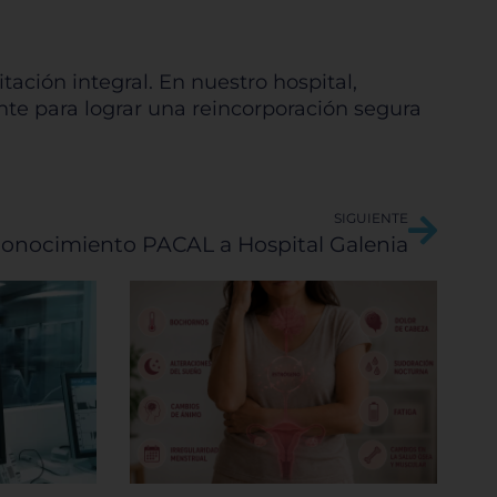
rencias
ación integral. En nuestro hospital,
te para lograr una reincorporación segura
Sigui
SIGUIENTE
onocimiento PACAL a Hospital Galenia