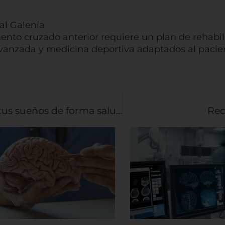
Rechazar todas
Confirmar mis prefe
al Galenia
nto cruzado anterior requiere un plan de rehabilit
vanzada y medicina deportiva adaptados al pacien
5 hábitos para lograr el cuerpo de tus sueños de forma saludable
Rec