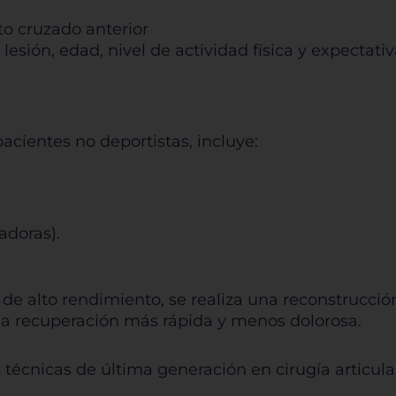
to cruzado anterior
rmitir todas
lesión, edad, nivel de actividad física y expectati
cientes no deportistas, incluye:
tema de personalización de cookies
Cookies dirigidas
zadoras).
Cookies de funcionalidad
de alto rendimiento, se realiza una reconstrucció
 recuperación más rápida y menos dolorosa.
Cookies de rendimiento
técnicas de última generación en cirugía articular