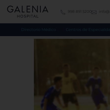
Ir
al
998 891 5200
info@
contenido
Directorio Médico
Centros de Especialid