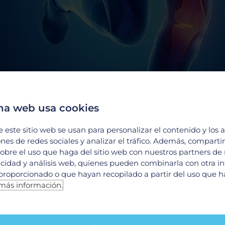
na web usa cookies
los cuatro ligamentos principales que estabilizan l
ibia hacia adelante y controlar la rotación de la ro
e este sitio web se usan para personalizar el contenido y los 
ones de redes sociales y analizar el tráfico. Además, compart
obre el uso que haga del sitio web con nuestros partners de
ovimientos bruscos, giros repentinos, caídas o im
licidad y análisis web, quienes pueden combinarla con otra i
proporcionado o que hayan recopilado a partir del uso que 
más información.
ruzado anterior
n de LCA incluyen: