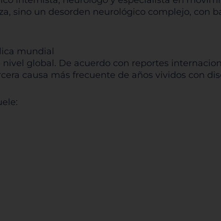
ico internista, neurólogo y especialista en movim
a, sino un desorden neurológico complejo, con bas
lica mundial
 nivel global. De acuerdo con reportes internacio
ercera causa más frecuente de años vividos con d
uele: