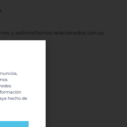
a.
nes y polimorfismos relacionados con su
anuncios,
imos
 redes
nformación
haya hecho de