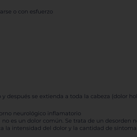
narse o con esfuerzo
rmitir todas
tema de personalización de cookies
Cookies dirigidas
Cookies de funcionalidad
o y después se extienda a toda la cabeza (dolor ho
Cookies de rendimiento
torno neurológico inflamatorio
ña no es un dolor común. Se trata de un desorden 
ica la intensidad del dolor y la cantidad de sínto