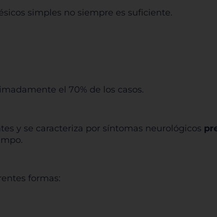
ésicos simples no siempre es suficiente.
Rechazar todas
Confirmar mis prefe
ximadamente el 70% de los casos.
tes y se caracteriza por síntomas neurológicos
pre
empo.
rentes formas: