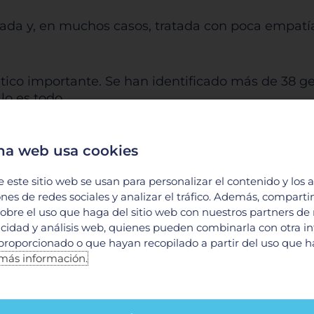
cada y, en muchos casos, tratada con poca empatí
co importante. Se han identificado más de 38 ge
lo es todo.
nfluir en su aparición o frecuencia, como:
na web usa cookies
e este sitio web se usan para personalizar el contenido y los 
ones de redes sociales y analizar el tráfico. Además, compart
obre el uso que haga del sitio web con nuestros partners de
licidad y análisis web, quienes pueden combinarla con otra i
proporcionado o que hayan recopilado a partir del uso que 
más información.