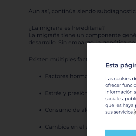
Aun así, continúa siendo subdiagnosti
¿La migraña es hereditaria?
La migraña tiene un componente genéti
desarrollo. Sin embargo, la genética no 
Existen múltiples factores que pueden i
Esta pági
Factores hormonales
Las cookies d
ofrecer funci
información s
Estrés y presión emocional
sociales, pub
que les haya 
Consumo de alcohol
sus servicios.
Cambios en el sueño