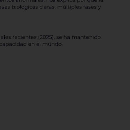
ientos anormales, nos explica por qué la
es biológicas claras, múltiples fases y
nales recientes (2025), se ha mantenido
iscapacidad en el mundo.