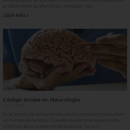
respetamos su derecho a la privacidad, usted puede
el tratamiento de afecciones complejas. Hoy
escoger no permitirnos usar ciertas cookies. Haga
clic en los encabezados de cada categoría para saber
LEER MÁS »
más y cambiar nuestras configuraciones
predeterminadas. Sin embargo, el bloqueo de
algunos tipos de cookies puede afectar su
experiencia en el sitio y los servicios que podemos
ofrecer.
Más información
Permitir todas
Sistema de personalización de cookies
Código stroke en Neurología
9 junio, 2026
En el ámbito de la neurología, existe una máxima ineludible:
Cookies dirigidas
«El tiempo es cerebro». Cuando una persona experimenta
síntomas de un evento cerebrovascular (ictus o