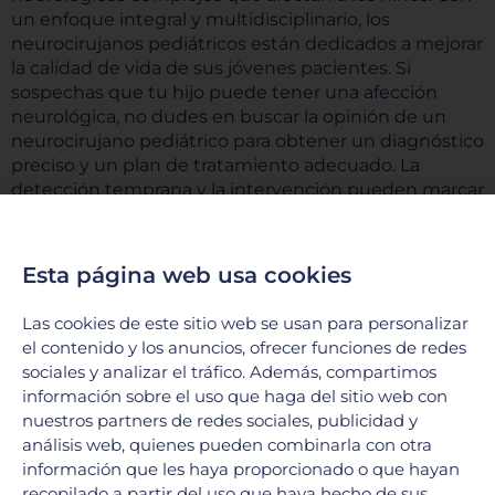
un enfoque integral y multidisciplinario, los
neurocirujanos pediátricos están dedicados a mejorar
la calidad de vida de sus jóvenes pacientes. Si
sospechas que tu hijo puede tener una afección
neurológica, no dudes en buscar la opinión de un
neurocirujano pediátrico para obtener un diagnóstico
preciso y un plan de tratamiento adecuado. La
detección temprana y la intervención pueden marcar
una gran diferencia en el desarrollo y bienestar de tu
hijo.
Esta página web usa cookies
Escucha nuestro podcast
Las cookies de este sitio web se usan para personalizar
el contenido y los anuncios, ofrecer funciones de redes
sociales y analizar el tráfico. Además, compartimos
información sobre el uso que haga del sitio web con
nuestros partners de redes sociales, publicidad y
análisis web, quienes pueden combinarla con otra
información que les haya proporcionado o que hayan
recopilado a partir del uso que haya hecho de sus