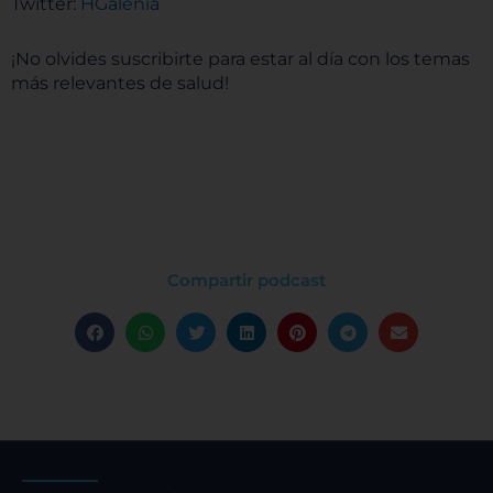
Twitter:
⁠⁠⁠⁠⁠⁠⁠⁠⁠⁠⁠⁠⁠⁠⁠⁠⁠⁠⁠⁠⁠⁠⁠⁠⁠⁠⁠⁠⁠⁠⁠⁠⁠⁠⁠⁠⁠⁠ HGalenia⁠⁠⁠⁠⁠⁠⁠⁠⁠⁠⁠⁠⁠⁠⁠⁠⁠⁠⁠⁠⁠⁠⁠⁠⁠⁠⁠⁠⁠⁠⁠⁠⁠⁠⁠⁠⁠⁠
¡No olvides suscribirte para estar al día con los temas
más relevantes de salud!
Compartir podcast