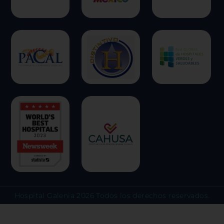
identifica directamente, pero puede
una experiencia web más personaliz
respetamos su derecho a la privacid
escoger no permitirnos usar ciertas
clic en los encabezados de cada cate
más y cambiar nuestras configuraci
predeterminadas. Sin embargo, el b
algunos tipos de cookies puede afec
experiencia en el sitio y los servici
ofrecer.
Más información
Permitir todas
Sistema de personalización 
Hospital Galenia 2026 Todos los derechos reservados.