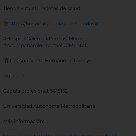
Tienda virtual | Tarjetas de salud
⁠⁠⁠⁠⁠⁠⁠⁠⁠⁠⁠⁠⁠⁠⁠⁠⁠⁠⁠⁠⁠⁠⁠⁠⁠⁠⁠⁠⁠⁠⁠⁠⁠⁠⁠⁠⁠⁠https://hospitalgalenia.com/tiendavir/⁠⁠⁠⁠⁠⁠⁠⁠⁠⁠⁠⁠⁠⁠⁠⁠⁠⁠⁠⁠⁠⁠⁠⁠⁠⁠⁠⁠⁠⁠⁠⁠⁠⁠⁠⁠⁠⁠
#HospitalGalenia #PodcastMédico
#Acompañamiento #SaludMental
Lic. Ana Ivette Hernández Tamayo
Nutrición
Cédula profesional: 5615152
Universidad Autónoma Metropolitana
Más información: