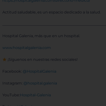
⁠⁠⁠⁠⁠⁠⁠⁠⁠⁠⁠⁠⁠⁠⁠⁠⁠⁠⁠⁠⁠⁠⁠⁠⁠⁠⁠⁠⁠⁠⁠⁠⁠⁠⁠⁠⁠⁠https://hospitalgalenia.com/directorio-medico/⁠⁠⁠⁠⁠⁠⁠⁠⁠⁠⁠⁠⁠⁠⁠⁠⁠⁠⁠⁠⁠⁠⁠⁠⁠⁠⁠⁠⁠⁠⁠⁠⁠⁠⁠⁠⁠⁠
Actitud saludable, es un espacio dedicado a la salud.
______________________________________________________
Hospital Galenia, más que en un hospital.
⁠⁠⁠⁠⁠⁠⁠⁠⁠⁠⁠⁠⁠⁠⁠⁠⁠⁠⁠⁠⁠⁠⁠⁠⁠⁠⁠⁠⁠⁠⁠⁠⁠⁠⁠⁠⁠⁠www.hospitalgalenia.com⁠⁠⁠⁠⁠⁠⁠⁠⁠⁠⁠⁠⁠⁠⁠⁠⁠⁠⁠⁠⁠⁠⁠⁠⁠⁠⁠⁠⁠⁠⁠⁠⁠⁠⁠⁠⁠⁠
¡Síguenos en nuestras redes sociales!
Facebook:
⁠⁠⁠⁠⁠⁠⁠⁠⁠⁠⁠⁠⁠⁠⁠⁠⁠⁠⁠⁠⁠⁠⁠⁠⁠⁠⁠⁠⁠⁠⁠⁠⁠⁠⁠⁠⁠⁠ @HospitalGalenia⁠⁠⁠⁠⁠⁠⁠⁠⁠⁠⁠⁠⁠⁠⁠⁠⁠⁠⁠⁠⁠⁠⁠⁠⁠⁠⁠⁠⁠⁠⁠⁠⁠⁠⁠⁠⁠⁠
Instagram:
⁠⁠⁠⁠⁠⁠⁠⁠⁠⁠⁠⁠⁠⁠⁠⁠⁠⁠⁠⁠⁠⁠⁠⁠⁠⁠⁠⁠⁠⁠⁠⁠⁠⁠⁠⁠⁠⁠ @hospital.galenia⁠⁠⁠⁠⁠⁠⁠⁠⁠⁠⁠⁠⁠⁠⁠⁠⁠⁠⁠⁠⁠⁠⁠⁠⁠⁠⁠⁠⁠⁠⁠⁠⁠⁠⁠⁠⁠⁠
YouTube:
⁠⁠⁠⁠⁠⁠⁠⁠⁠⁠⁠⁠⁠⁠⁠⁠⁠⁠⁠⁠⁠⁠⁠⁠⁠⁠⁠⁠⁠⁠⁠⁠⁠⁠⁠⁠⁠⁠Hospital-Galenia ⁠⁠⁠⁠⁠⁠⁠⁠⁠⁠⁠⁠⁠⁠⁠⁠⁠⁠⁠⁠⁠⁠⁠⁠⁠⁠⁠⁠⁠⁠⁠⁠⁠⁠⁠⁠⁠⁠