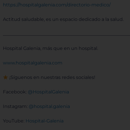
⁠⁠⁠⁠⁠⁠⁠⁠⁠https://hospitalgalenia.com/directorio-medico/⁠⁠⁠⁠⁠⁠⁠⁠⁠
Actitud saludable, es un espacio dedicado a la salud.
______________________________________________________
Hospital Galenia, más que en un hospital.
⁠⁠⁠⁠⁠⁠⁠⁠⁠www.hospitalgalenia.com⁠⁠⁠⁠⁠⁠⁠⁠⁠
¡Síguenos en nuestras redes sociales!
Facebook:
⁠⁠⁠⁠⁠⁠⁠⁠⁠ @HospitalGalenia⁠⁠⁠⁠⁠⁠⁠⁠⁠
Instagram:
⁠⁠⁠⁠⁠⁠⁠⁠⁠ @hospital.galenia⁠⁠⁠⁠⁠⁠⁠⁠⁠
YouTube:
⁠⁠⁠⁠⁠⁠⁠⁠⁠Hospital-Galenia ⁠⁠⁠⁠⁠⁠⁠⁠⁠