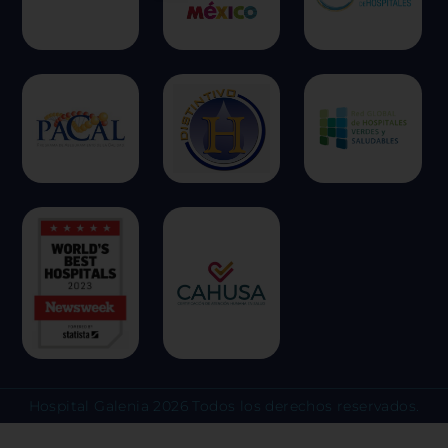
esperado. Por lo general, la informac
identifica directamente, pero puede
una experiencia web más personaliz
respetamos su derecho a la privacid
escoger no permitirnos usar ciertas
clic en los encabezados de cada cate
más y cambiar nuestras configuraci
predeterminadas. Sin embargo, el b
algunos tipos de cookies puede afec
experiencia en el sitio y los servici
ofrecer.
Más información
Permitir todas
Hospital Galenia 2026 Todos los derechos reservados.
Sistema de personalización 