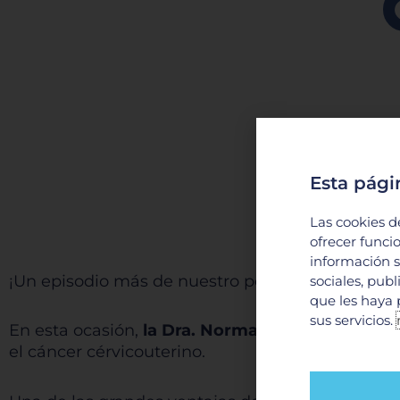
Esta pági
Las cookies d
ofrecer funci
información s
¡Un episodio más de nuestro podcast médico!
sociales, pub
que les haya 
sus servicios.
En esta ocasión,
la Dra. Norma Andrea Vargas M
el cáncer cérvicouterino.