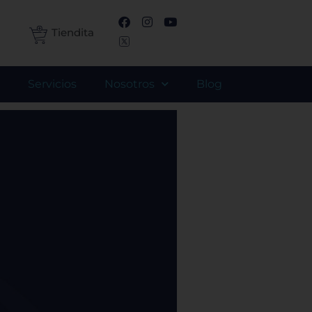
F
I
Y
a
n
o
Tiendita
c
s
u
e
t
t
b
a
u
o
g
b
Servicios
Nosotros
Blog
o
r
e
k
a
m