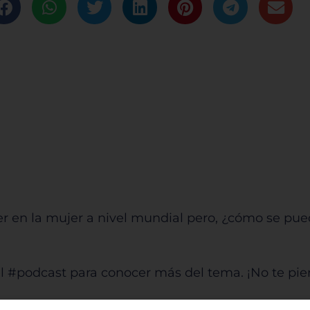
r en la mujer a nivel mundial pero, ¿cómo se pue
 el #podcast para conocer más del tema. ¡No te p