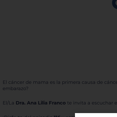
El cáncer de mama es la primera causa de cánce
embarazo?
El/La
Dra. Ana Lilia Franco
te invita a escuchar