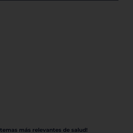
tema de personalización de cookies
Cookies dirigidas
Cookies de funcionalidad
Cookies de rendimiento
Rechazar todas
Confirmar mis prefe
os temas más relevantes de salud!