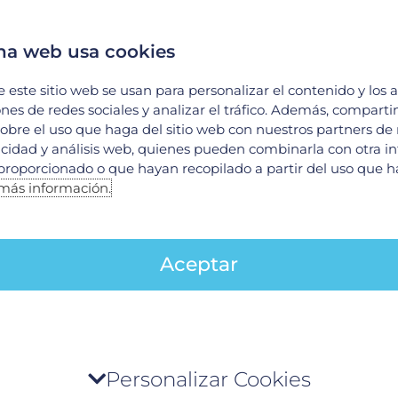
cada uno de nuestros #PodcastsMédicos preparad
na web usa cookies
e este sitio web se usan para personalizar el contenido y los 
a de mínima invasión en el tratamiento del cáncer
ones de redes sociales y analizar el tráfico. Además, compart
obre el uso que haga del sitio web con nuestros partners de
T7eEaQ0NSSLFdo
licidad y análisis web, quienes pueden combinarla con otra i
proporcionado o que hayan recopilado a partir del uso que 
más información.
d médica
ab0
Aceptar
manejo del cáncer?
en-el-manejo-del-cancer/
tro de preferencia de la privacidad
Personalizar Cookies