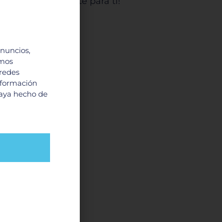
os especialmente para ti!
anuncios,
imos
 redes
nformación
haya hecho de