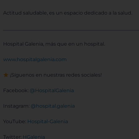
Actitud saludable, es un espacio dedicado a la salud.
______________________________________________________
Hospital Galenia, más que en un hospital.
⁠⁠⁠⁠⁠⁠www.hospitalgalenia.com⁠⁠⁠⁠⁠⁠
¡Síguenos en nuestras redes sociales!
Facebook:
⁠⁠⁠⁠⁠⁠ @HospitalGalenia⁠⁠⁠⁠⁠⁠
Instagram:
⁠⁠⁠⁠⁠⁠ @hospital.galenia⁠⁠⁠⁠⁠⁠
YouTube:
⁠⁠⁠⁠⁠⁠Hospital-Galenia ⁠⁠⁠⁠⁠⁠
Twitter:
⁠⁠⁠⁠⁠⁠ HGalenia⁠⁠⁠⁠⁠⁠