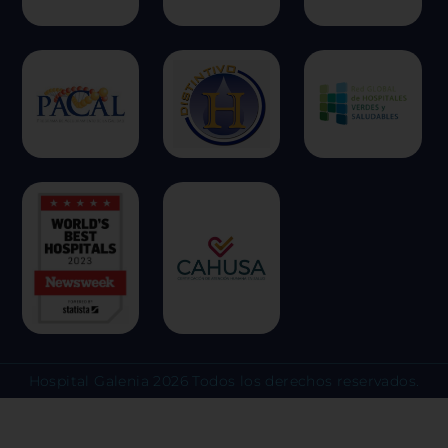
una experiencia web más personaliz
respetamos su derecho a la privacid
escoger no permitirnos usar ciertas
clic en los encabezados de cada cate
más y cambiar nuestras configuraci
predeterminadas. Sin embargo, el b
algunos tipos de cookies puede afec
experiencia en el sitio y los servici
ofrecer.
Más información
Permitir todas
Sistema de personalización 
Hospital Galenia 2026 Todos los derechos reservados.