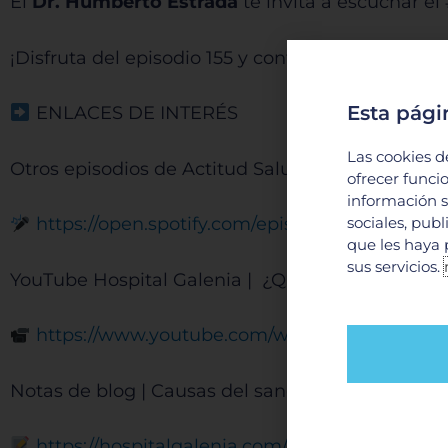
El
Dr. Humberto Estrada
te invita a escuchar e
¡Disfruta del episodio 155 y continúa escuchan
Esta pági
ENLACES DE INTERÉS
Las cookies d
Otros episodios de Actitud Saludable | ¿Qué es l
ofrecer funci
información s
https://open.spotify.com/episode/1XUZsY6Px
sociales, pub
que les haya 
sus servicios.
YouTube Hospital Galenia | ¿Qué padecimiento
https://www.youtube.com/watch?v=USE97oH
Notas de blog | Causas del sangrado del tubo di
https://hospitalgalenia.com/alzheimer-park