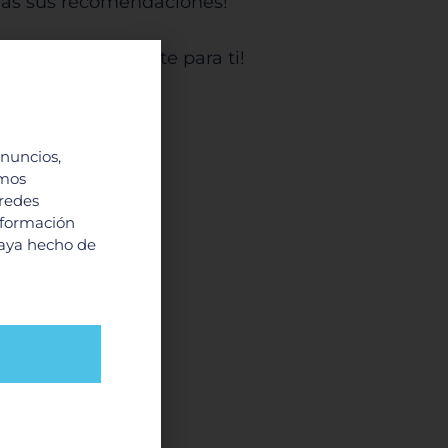
rdas sus recomendaciones!
dos especialmente para ti!
anuncios,
imos
 redes
nformación
haya hecho de