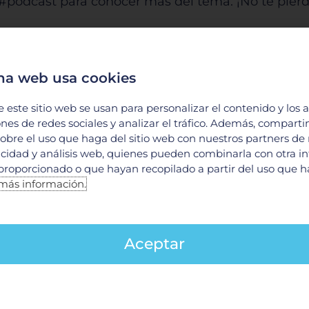
l #podcast para conocer más del tema. ¡No te pie
do cada uno de nuestros #PodcastsMédicos prepara
na web usa cookies
e este sitio web se usan para personalizar el contenido y los 
a neurocirugía?
ones de redes sociales y analizar el tráfico. Además, compart
obre el uso que haga del sitio web con nuestros partners de
lbfg2bWMhdT19?si=27f68aea378f49df
licidad y análisis web, quienes pueden combinarla con otra i
proporcionado o que hayan recopilado a partir del uso que 
más información.
s puede atender un neurólogo?
2EyY
Aceptar
gestivo
inson-enfermedades-neurodegenerativas/