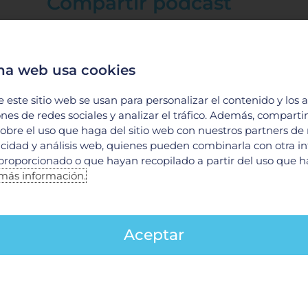
Compartir podcast
na web usa cookies
e este sitio web se usan para personalizar el contenido y los 
ones de redes sociales y analizar el tráfico. Además, compart
obre el uso que haga del sitio web con nuestros partners de
licidad y análisis web, quienes pueden combinarla con otra i
proporcionado o que hayan recopilado a partir del uso que 
más información.
Aceptar
 y empezamos a adaptarnos a esta nueva normalida
a muy sencilla los pasos para entrar de forma segu