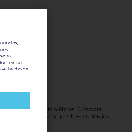
anuncios,
imos
 redes
nformación
haya hecho de
d, la Dra. Gabriela Flores, Directora
ra a casa y así evitar posibles contagios