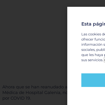
Esta pági
Las cookies d
ofrecer funci
información s
sociales, pub
que les haya 
sus servicios.
Ahora que se han reanudado algunas actividades
Médica de Hospital Galenia, nos platica de maner
por COVID 19.