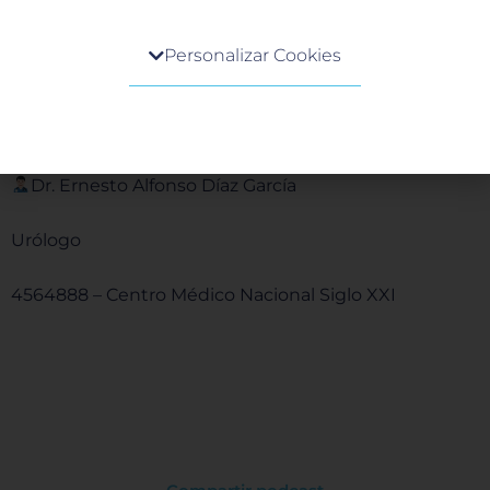
YouTube:
Hospital-Galenia
Centro de preferencia de la privacidad
Personalizar Cookies
Twitter:
HGalenia
Cuando visita cualquier sitio web, el mismo podría
obtener o guardar información en su navegador,
__________________________________________
generalmente mediante el uso de cookies. Esta
información puede ser acerca de usted, sus
preferencias o su dispositivo, y se usa
Dr. Ernesto Alfonso Díaz García
principalmente para que el sitio funcione según lo
esperado. Por lo general, la información no lo
Urólogo
identifica directamente, pero puede proporcionarle
una experiencia web más personalizada. Ya que
respetamos su derecho a la privacidad, usted puede
4564888 – Centro Médico Nacional Siglo XXI
escoger no permitirnos usar ciertas cookies. Haga
clic en los encabezados de cada categoría para saber
más y cambiar nuestras configuraciones
predeterminadas. Sin embargo, el bloqueo de
algunos tipos de cookies puede afectar su
experiencia en el sitio y los servicios que podemos
ofrecer.
Más información