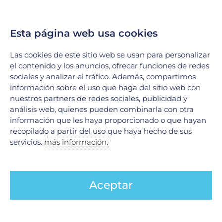
Esta página web usa cookies
DESCARGAS NUESTRA APP MÓVIL
Las cookies de este sitio web se usan para personalizar
Dispositivos |
Google Play
el contenido y los anuncios, ofrecer funciones de redes
sociales y analizar el tráfico. Además, compartimos
Dispositivos |
App Store
información sobre el uso que haga del sitio web con
nuestros partners de redes sociales, publicidad y
__________________________________________
análisis web, quienes pueden combinarla con otra
información que les haya proporcionado o que hayan
recopilado a partir del uso que haya hecho de sus
Hospital Galenia, más que en un hospital.
servicios.
más información.
¡Síguenos en nuestras redes sociales!
Facebook:
@HospitalGalenia
Aceptar
Instagram:
@hospital.galenia