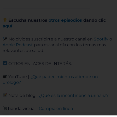
__________________________________________
Escucha nuestros
otros episodios
dando clic
aquí
No olvides suscribirte a nuestro canal en
Spotify
o
Apple Podcast
para estar al día con los temas más
relevantes de salud.
OTROS
ENLACES DE INTERÉS:
YouTube |
¿Qué padecimientos atiende un
urólogo?
Nota de blog |
¿Qué es la incontinencia urinaria?
Tienda virtual |
Compra en línea