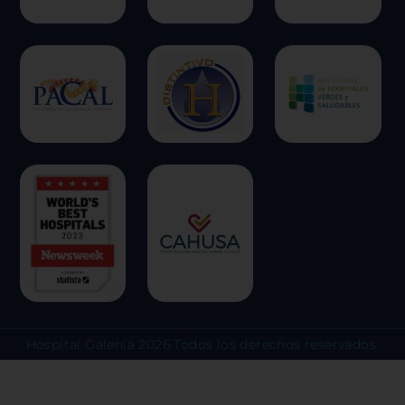
una experiencia web más personaliz
respetamos su derecho a la privacid
escoger no permitirnos usar ciertas
clic en los encabezados de cada cate
más y cambiar nuestras configuraci
predeterminadas. Sin embargo, el b
algunos tipos de cookies puede afec
experiencia en el sitio y los servici
ofrecer.
Más información
Permitir todas
Sistema de personalización 
Hospital Galenia 2026 Todos los derechos reservados.