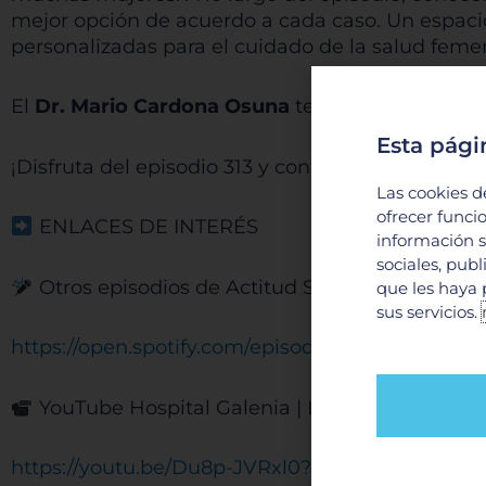
mejor opción de acuerdo a cada caso. Un espacio
personalizadas para el cuidado de la salud feme
El
Dr. Mario Cardona Osuna
te invita a escucha
Esta pági
¡Disfruta del episodio 313 y continúa escuchan
Las cookies d
ofrecer funci
ENLACES DE INTERÉS
información s
sociales, pub
Otros episodios de Actitud Saludable |
La imp
que les haya 
sus servicios.
https://open.spotify.com/episode/4PLDm5iB9i
YouTube Hospital Galenia |
Lo que el estrés d
https://youtu.be/Du8p-JVRxl0?si=Pfj7sHjPd8RjC