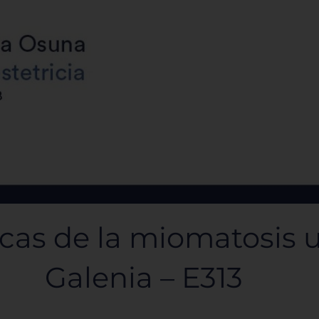
as de la miomatosis ut
Galenia – E313