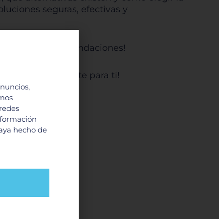
luciones seguras, efectivas y
pierdas sus recomendaciones!
dos especialmente para ti!
anuncios,
imos
 redes
nformación
haya hecho de