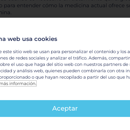
 para entender cómo la medicina actual ofrece so
nina.
r el #podcast para conocer más del tema. ¡No te 
na web usa cookies
do cada uno de nuestros #PodcastsMédicos prepara
e este sitio web se usan para personalizar el contenido y los 
ones de redes sociales y analizar el tráfico. Además, compart
obre el uso que haga del sitio web con nuestros partners de
licidad y análisis web, quienes pueden combinarla con otra i
ortancia del ChekUp Ginecológico
proporcionado o que hayan recopilado a partir del uso que 
más información.
YbvKgNGx1Pce?si=57eda7ae1c124847
Aceptar
eja en el cuerpo
A-c