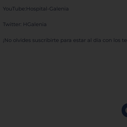
YouTube:⁠⁠⁠⁠⁠⁠⁠⁠⁠⁠⁠⁠⁠⁠⁠⁠⁠⁠⁠⁠⁠⁠⁠⁠⁠⁠⁠⁠⁠⁠⁠⁠⁠⁠⁠⁠⁠⁠⁠⁠⁠⁠⁠⁠⁠⁠⁠⁠⁠⁠⁠⁠⁠⁠⁠⁠⁠⁠⁠⁠⁠⁠⁠⁠⁠⁠⁠⁠⁠⁠⁠⁠⁠⁠⁠Hospital-Galenia ⁠⁠⁠⁠⁠⁠⁠⁠⁠⁠⁠⁠⁠⁠⁠⁠⁠⁠⁠⁠⁠⁠⁠⁠⁠⁠⁠⁠⁠⁠⁠⁠⁠⁠⁠⁠⁠⁠⁠⁠⁠⁠⁠⁠⁠⁠⁠⁠⁠⁠⁠⁠⁠⁠⁠⁠⁠⁠⁠⁠⁠⁠⁠⁠⁠⁠⁠⁠⁠⁠⁠⁠⁠⁠⁠
Twitter:⁠⁠⁠⁠⁠⁠⁠⁠⁠⁠⁠⁠⁠⁠⁠⁠⁠⁠⁠⁠⁠⁠⁠⁠⁠⁠⁠⁠⁠⁠⁠⁠⁠⁠⁠⁠⁠⁠⁠⁠⁠⁠⁠⁠⁠⁠⁠⁠⁠⁠⁠⁠⁠⁠⁠⁠⁠⁠⁠⁠⁠⁠⁠⁠⁠⁠⁠⁠⁠⁠⁠⁠⁠⁠⁠ HGalenia⁠⁠⁠⁠⁠⁠⁠⁠⁠⁠⁠⁠⁠⁠⁠⁠⁠⁠⁠⁠⁠⁠⁠⁠⁠⁠⁠⁠⁠⁠⁠⁠⁠⁠⁠⁠⁠⁠⁠⁠⁠⁠⁠⁠⁠⁠⁠⁠⁠⁠⁠⁠⁠⁠⁠⁠⁠⁠⁠⁠⁠⁠⁠⁠⁠⁠⁠⁠⁠⁠⁠⁠⁠⁠⁠
¡No olvides suscribirte para estar al día con los