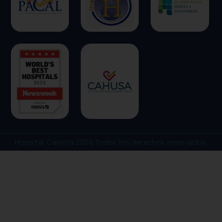
clic en los encabezados de cada cate
más y cambiar nuestras configuraci
predeterminadas. Sin embargo, el b
algunos tipos de cookies puede afec
experiencia en el sitio y los servici
ofrecer.
Más información
Permitir todas
Hospital Galenia 2026 Todos los derechos reservados.
Sistema de personalización 
Cookies dirigidas
Cookies de funcionalidad