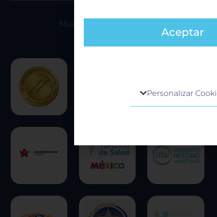
Nuestras acreditaciones
Aceptar
Centro de preferencia de la 
Personalizar Cook
Cuando visita cualquier sitio web, e
obtener o guardar información en s
generalmente mediante el uso de co
información puede ser acerca de ust
preferencias o su dispositivo, y se us
principalmente para que el sitio fun
esperado. Por lo general, la informac
identifica directamente, pero puede
una experiencia web más personaliz
respetamos su derecho a la privacid
escoger no permitirnos usar ciertas