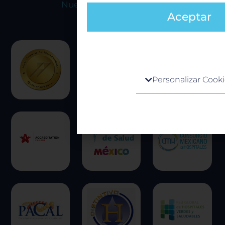
Nuestras acreditaciones
Aceptar
Centro de preferencia de la 
Personalizar Cook
Cuando visita cualquier sitio web, e
obtener o guardar información en s
generalmente mediante el uso de co
información puede ser acerca de ust
preferencias o su dispositivo, y se us
principalmente para que el sitio fun
esperado. Por lo general, la informac
identifica directamente, pero puede
una experiencia web más personaliz
respetamos su derecho a la privacid
escoger no permitirnos usar ciertas
clic en los encabezados de cada cate
más y cambiar nuestras configuraci