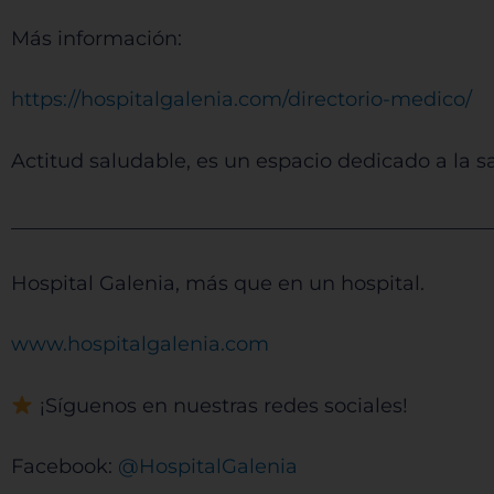
Más información:
⁠⁠⁠⁠⁠⁠⁠⁠⁠⁠⁠⁠⁠⁠⁠⁠⁠⁠⁠⁠⁠⁠⁠⁠⁠⁠⁠⁠⁠⁠⁠⁠⁠⁠⁠⁠⁠⁠⁠⁠⁠⁠⁠⁠⁠⁠⁠⁠⁠⁠https://hospitalgalenia.com/directorio-medico/⁠⁠⁠⁠⁠⁠⁠⁠⁠⁠⁠⁠⁠⁠⁠⁠⁠⁠⁠⁠⁠⁠⁠⁠⁠⁠⁠⁠⁠⁠⁠⁠⁠⁠⁠⁠⁠⁠⁠⁠⁠⁠⁠⁠⁠⁠⁠⁠⁠⁠
Sis
Actitud saludable, es un espacio dedicado a la s
________________________________________________
Hospital Galenia, más que en un hospital.
⁠⁠⁠⁠⁠⁠⁠⁠⁠⁠⁠⁠⁠⁠⁠⁠⁠⁠⁠⁠⁠⁠⁠⁠⁠⁠⁠⁠⁠⁠⁠⁠⁠⁠⁠⁠⁠⁠⁠⁠⁠⁠⁠⁠⁠⁠⁠⁠⁠⁠www.hospitalgalenia.com⁠⁠⁠⁠⁠⁠⁠⁠⁠⁠⁠⁠⁠⁠⁠⁠⁠⁠⁠⁠⁠⁠⁠⁠⁠⁠⁠⁠⁠⁠⁠⁠⁠⁠⁠⁠⁠⁠⁠⁠⁠⁠⁠⁠⁠⁠⁠⁠⁠⁠
¡Síguenos en nuestras redes sociales!
Facebook:
⁠⁠⁠⁠⁠⁠⁠⁠⁠⁠⁠⁠⁠⁠⁠⁠⁠⁠⁠⁠⁠⁠⁠⁠⁠⁠⁠⁠⁠⁠⁠⁠⁠⁠⁠⁠⁠⁠⁠⁠⁠⁠⁠⁠⁠⁠⁠⁠⁠⁠ @HospitalGalenia⁠⁠⁠⁠⁠⁠⁠⁠⁠⁠⁠⁠⁠⁠⁠⁠⁠⁠⁠⁠⁠⁠⁠⁠⁠⁠⁠⁠⁠⁠⁠⁠⁠⁠⁠⁠⁠⁠⁠⁠⁠⁠⁠⁠⁠⁠⁠⁠⁠⁠