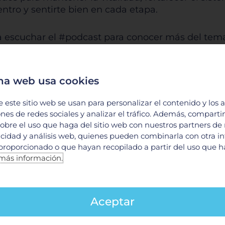
tro y sentirte bien en cada etapa.
 a escuchar el #podcast para conocer más del tem
do cada uno de nuestros #PodcastsMédicos prepar
na web usa cookies
e este sitio web se usan para personalizar el contenido y los 
 para lograr el cuerpo de tus sueños de forma salu
ones de redes sociales y analizar el tráfico. Además, compart
obre el uso que haga del sitio web con nuestros partners de
J1CjZK1Vh9hUh3?si=1e0049b87a3745c6
licidad y análisis web, quienes pueden combinarla con otra i
proporcionado o que hayan recopilado a partir del uso que 
más información.
ro también envejece si no lo cuidas?
0Dc
Aceptar
tados: 10 hábitos saludables que transforman tu 