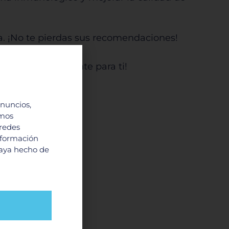
a. ¡No te pierdas sus recomendaciones!
ados especialmente para ti!
anuncios,
dable
imos
 redes
nformación
haya hecho de
vida