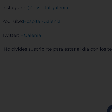
Instagram:
⁠⁠⁠⁠⁠⁠⁠⁠⁠⁠⁠⁠⁠⁠⁠⁠⁠⁠⁠⁠⁠⁠⁠⁠⁠⁠⁠⁠⁠⁠⁠⁠⁠⁠⁠⁠⁠⁠⁠⁠⁠⁠⁠⁠⁠⁠⁠⁠⁠⁠ @hospital.galenia⁠⁠⁠⁠⁠⁠⁠⁠⁠⁠⁠⁠⁠⁠⁠⁠⁠⁠⁠⁠⁠⁠⁠⁠⁠⁠⁠⁠⁠⁠⁠⁠⁠⁠⁠⁠⁠⁠⁠⁠⁠⁠⁠⁠⁠⁠⁠⁠⁠⁠
YouTube:
⁠⁠⁠⁠⁠⁠⁠⁠⁠⁠⁠⁠⁠⁠⁠⁠⁠⁠⁠⁠⁠⁠⁠⁠⁠⁠⁠⁠⁠⁠⁠⁠⁠⁠⁠⁠⁠⁠⁠⁠⁠⁠⁠⁠⁠⁠⁠⁠⁠⁠Hospital-Galenia ⁠⁠⁠⁠⁠⁠⁠⁠⁠⁠⁠⁠⁠⁠⁠⁠⁠⁠⁠⁠⁠⁠⁠⁠⁠⁠⁠⁠⁠⁠⁠⁠⁠⁠⁠⁠⁠⁠⁠⁠⁠⁠⁠⁠⁠⁠⁠⁠⁠⁠
Twitter:
⁠⁠⁠⁠⁠⁠⁠⁠⁠⁠⁠⁠⁠⁠⁠⁠⁠⁠⁠⁠⁠⁠⁠⁠⁠⁠⁠⁠⁠⁠⁠⁠⁠⁠⁠⁠⁠⁠⁠⁠⁠⁠⁠⁠⁠⁠⁠⁠⁠⁠ HGalenia⁠⁠⁠⁠⁠⁠⁠⁠⁠⁠⁠⁠⁠⁠⁠⁠⁠⁠⁠⁠⁠⁠⁠⁠⁠⁠⁠⁠⁠⁠⁠⁠⁠⁠⁠⁠⁠⁠⁠⁠⁠⁠⁠⁠⁠⁠⁠⁠⁠⁠
¡No olvides suscribirte para estar al día con los