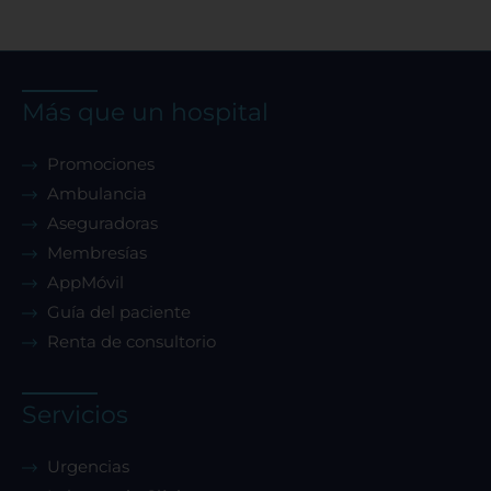
Más que un hospital
Sistema de personalización de cookies
Promociones
Ambulancia
Cookies dirigidas
Aseguradoras
Membresías
Cookies de funcionalidad
AppMóvil
Guía del paciente
Renta de consultorio
Cookies de rendimiento
Servicios
Rechazar todas
Urgencias