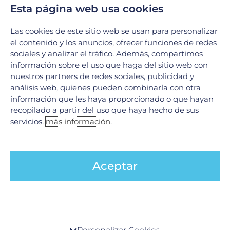
Esta página web usa cookies
DESCARGAS NUESTRA APP MÓVIL
Las cookies de este sitio web se usan para personalizar
Dispositivos |
Google Play
el contenido y los anuncios, ofrecer funciones de redes
sociales y analizar el tráfico. Además, compartimos
Dispositivos |
App Store
información sobre el uso que haga del sitio web con
nuestros partners de redes sociales, publicidad y
__________________________________________
análisis web, quienes pueden combinarla con otra
información que les haya proporcionado o que hayan
recopilado a partir del uso que haya hecho de sus
Hospital Galenia, más que en un hospital.
servicios.
más información.
¡Síguenos en nuestras redes sociales!
Facebook:
@HospitalGalenia
Aceptar
Instagram:
@hospital.galenia
YouTube:
Hospital-Galenia
Centro de preferencia de la privacidad