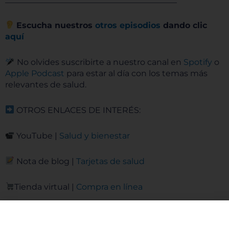
Escucha nuestros
otros episodios
dando clic
aquí
No olvides suscribirte a nuestro canal en
Spotify
o
Apple Podcast
para estar al día con los temas más
relevantes de salud.
OTROS
ENLACES DE INTERÉS:
YouTube |
Salud y bienestar
Nota de blog |
Tarjetas de salud
Tienda virtual |
Compra en línea