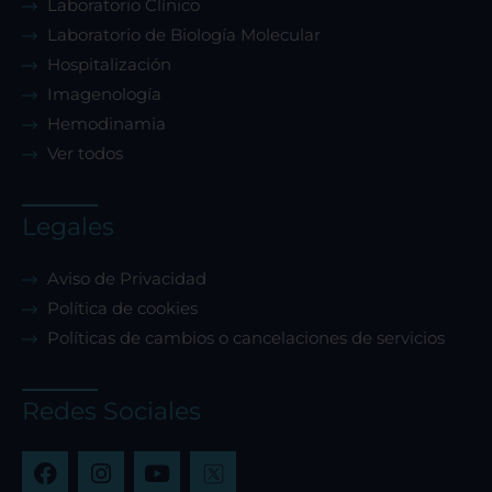
Laboratorio Clínico
Laboratorio de Biología Molecular
Confirmar mis preferencias
Hospitalización
Imagenología
Hemodinamia
Ver todos
Legales
Aviso de Privacidad
Política de cookies
Políticas de cambios o cancelaciones de servicios
Redes Sociales
F
I
Y
a
n
o