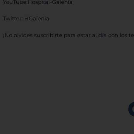
YouTube:⁠⁠⁠⁠⁠⁠⁠⁠⁠⁠⁠⁠⁠⁠⁠⁠⁠⁠⁠⁠⁠⁠⁠⁠⁠⁠⁠⁠⁠⁠⁠⁠⁠⁠⁠⁠⁠⁠⁠⁠⁠⁠⁠⁠⁠⁠⁠⁠⁠⁠⁠⁠⁠⁠⁠⁠⁠⁠⁠⁠⁠⁠⁠⁠⁠⁠⁠⁠⁠⁠⁠⁠⁠⁠⁠Hospital-Galenia ⁠⁠⁠⁠⁠⁠⁠⁠⁠⁠⁠⁠⁠⁠⁠⁠⁠⁠⁠⁠⁠⁠⁠⁠⁠⁠⁠⁠⁠⁠⁠⁠⁠⁠⁠⁠⁠⁠⁠⁠⁠⁠⁠⁠⁠⁠⁠⁠⁠⁠⁠⁠⁠⁠⁠⁠⁠⁠⁠⁠⁠⁠⁠⁠⁠⁠⁠⁠⁠⁠⁠⁠⁠⁠⁠
Twitter:⁠⁠⁠⁠⁠⁠⁠⁠⁠⁠⁠⁠⁠⁠⁠⁠⁠⁠⁠⁠⁠⁠⁠⁠⁠⁠⁠⁠⁠⁠⁠⁠⁠⁠⁠⁠⁠⁠⁠⁠⁠⁠⁠⁠⁠⁠⁠⁠⁠⁠⁠⁠⁠⁠⁠⁠⁠⁠⁠⁠⁠⁠⁠⁠⁠⁠⁠⁠⁠⁠⁠⁠⁠⁠⁠ HGalenia⁠⁠⁠⁠⁠⁠⁠⁠⁠⁠⁠⁠⁠⁠⁠⁠⁠⁠⁠⁠⁠⁠⁠⁠⁠⁠⁠⁠⁠⁠⁠⁠⁠⁠⁠⁠⁠⁠⁠⁠⁠⁠⁠⁠⁠⁠⁠⁠⁠⁠⁠⁠⁠⁠⁠⁠⁠⁠⁠⁠⁠⁠⁠⁠⁠⁠⁠⁠⁠⁠⁠⁠⁠⁠⁠
¡No olvides suscribirte para estar al día con los