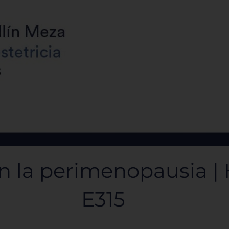
 la perimenopausia | H
E315