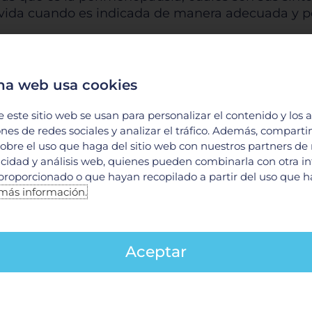
 vida cuando es indicada de manera adecuada y p
ar el #podcast para conocer más del tema. ¡No te
na web usa cookies
do cada uno de nuestros #PodcastsMédicos prepara
e este sitio web se usan para personalizar el contenido y los 
ones de redes sociales y analizar el tráfico. Además, compart
obre el uso que haga del sitio web con nuestros partners de
licidad y análisis web, quienes pueden combinarla con otra i
as
proporcionado o que hayan recopilado a partir del uso que 
más información.
wGhgM7ME5YNL9O?si=MdDH3gZYTCqGTZoXyTy5_A
eja en el cuerpo
Aceptar
0