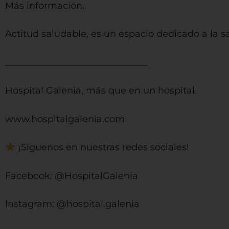
⁠⁠⁠Más información.⁠⁠⁠
Actitud saludable, es un espacio dedicado a la s
Sis
_______________________________
Hospital Galenia, más que en un hospital.
⁠⁠⁠⁠⁠⁠⁠⁠⁠⁠⁠⁠⁠⁠⁠⁠⁠⁠⁠⁠⁠⁠⁠⁠⁠⁠⁠⁠⁠⁠⁠⁠⁠⁠⁠⁠⁠⁠⁠⁠⁠⁠⁠⁠⁠⁠⁠⁠⁠⁠⁠⁠⁠⁠⁠⁠⁠⁠⁠⁠⁠⁠⁠⁠⁠⁠⁠⁠⁠⁠⁠⁠⁠⁠⁠www.hospitalgalenia.com⁠⁠⁠⁠⁠⁠⁠⁠⁠⁠⁠⁠⁠⁠⁠⁠⁠⁠⁠⁠⁠⁠⁠⁠⁠⁠⁠⁠⁠⁠⁠⁠⁠⁠⁠⁠⁠⁠⁠⁠⁠⁠⁠⁠⁠⁠⁠⁠⁠⁠⁠⁠⁠⁠⁠⁠⁠⁠⁠⁠⁠⁠⁠⁠⁠⁠⁠⁠⁠⁠⁠⁠⁠⁠⁠
¡Síguenos en nuestras redes sociales!
Facebook:⁠⁠⁠⁠⁠⁠⁠⁠⁠⁠⁠⁠⁠⁠⁠⁠⁠⁠⁠⁠⁠⁠⁠⁠⁠⁠⁠⁠⁠⁠⁠⁠⁠⁠⁠⁠⁠⁠⁠⁠⁠⁠⁠⁠⁠⁠⁠⁠⁠⁠⁠⁠⁠⁠⁠⁠⁠⁠⁠⁠⁠⁠⁠⁠⁠⁠⁠⁠⁠⁠⁠⁠⁠⁠⁠ @HospitalGalenia⁠⁠⁠⁠⁠⁠⁠⁠⁠⁠⁠⁠⁠⁠⁠⁠⁠⁠⁠⁠⁠⁠⁠⁠⁠⁠⁠⁠⁠⁠⁠⁠⁠⁠⁠⁠⁠⁠⁠⁠⁠⁠⁠⁠⁠⁠⁠⁠⁠⁠⁠⁠⁠⁠⁠⁠⁠⁠⁠⁠⁠⁠⁠⁠⁠⁠⁠⁠⁠⁠⁠⁠⁠⁠⁠
Instagram:⁠⁠⁠⁠⁠⁠⁠⁠⁠⁠⁠⁠⁠⁠⁠⁠⁠⁠⁠⁠⁠⁠⁠⁠⁠⁠⁠⁠⁠⁠⁠⁠⁠⁠⁠⁠⁠⁠⁠⁠⁠⁠⁠⁠⁠⁠⁠⁠⁠⁠⁠⁠⁠⁠⁠⁠⁠⁠⁠⁠⁠⁠⁠⁠⁠⁠⁠⁠⁠⁠⁠⁠⁠⁠⁠ @hospital.galenia⁠⁠⁠⁠⁠⁠⁠⁠⁠⁠⁠⁠⁠⁠⁠⁠⁠⁠⁠⁠⁠⁠⁠⁠⁠⁠⁠⁠⁠⁠⁠⁠⁠⁠⁠⁠⁠⁠⁠⁠⁠⁠⁠⁠⁠⁠⁠⁠⁠⁠⁠⁠⁠⁠⁠⁠⁠⁠⁠⁠⁠⁠⁠⁠⁠⁠⁠⁠⁠⁠⁠⁠⁠⁠⁠