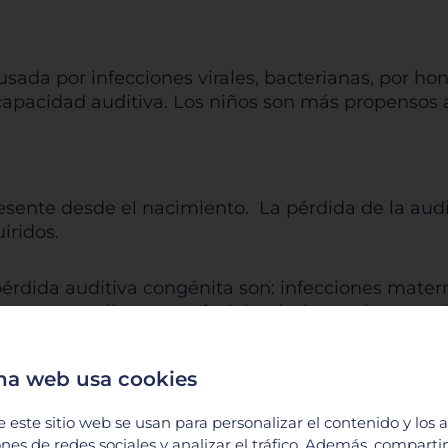
sada por infecciones virales, bacterianas, por hon
pacidad auditiva. Los niños son más propensos a l
presente desde el nacimiento. La pérdida de la aud
iridos.
pérdida auditiva congénita son: infecciones mat
acer; anomalías craneofaciales; lesiones durante 
arazo; etc. La pérdida de la audición por defect
adelante en la vida.
na web usa cookies
e este sitio web se usan para personalizar el contenido y los 
ones de redes sociales y analizar el tráfico. Además, compart