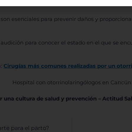
vertir cuando se suspende la administración del f
nalizada. Ya que respetamos su derecho a la privacidad, ust
 escoger no permitirnos usar ciertas cookies. Haga clic en lo
son esenciales para prevenir daños y proporcionar
ezados de cada categoría para saber más y cambiar nuestr
guraciones predeterminadas. Sin embargo, el bloqueo de al
 de cookies puede afectar su experiencia en el sitio y los servi
podemos ofrecer.
Más información
 audición para conocer el estado en el que se enc
rmitir todas
a:
Cirugías más comunes realizadas por un otorr
Hospital con otorrinolaringólogos en Cancún
tema de personalización de cookies
r una cultura de salud y prevención – Actitud Sa
Cookies dirigidas
te para el parto?