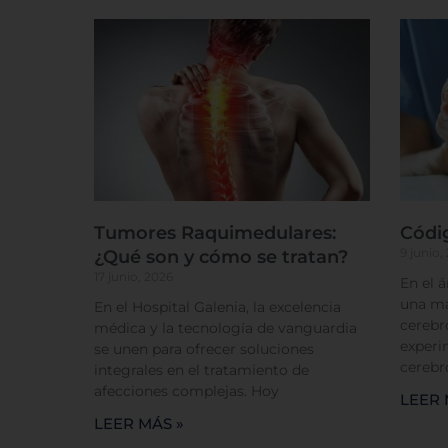
Tumores Raquimedulares:
Códi
9 junio,
¿Qué son y cómo se tratan?
17 junio, 2026
En el 
una má
En el Hospital Galenia, la excelencia
cerebr
médica y la tecnología de vanguardia
experi
se unen para ofrecer soluciones
cerebr
integrales en el tratamiento de
afecciones complejas. Hoy
LEER 
LEER MÁS »