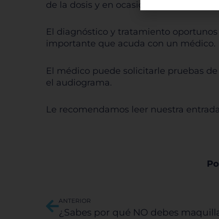
de la dosis y en ocasiones se puede re
perso
puede
El diagnóstico y tratamiento oportunos 
encab
confi
importante que acuda con un médico.
tipos
que 
El médico puede solicitarle pruebas de
el audiograma.
Pe
Le recomendamos leer nuestra entrad
Sis
Po
Ant
ANTERIOR
¿Sabes por qué NO debes maquillar