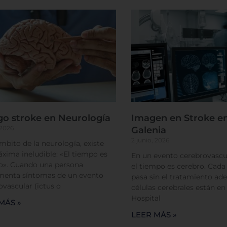
Cookies de funcionalidad
Cookies de rendimiento
Rechazar todas
Confirmar mis prefe
go stroke en Neurología
Imagen en Stroke en
 2026
Galenia
2 junio, 2026
ámbito de la neurología, existe
xima ineludible: «El tiempo es
En un evento cerebrovascul
o». Cuando una persona
el tiempo es cerebro. Cad
menta síntomas de un evento
pasa sin el tratamiento ade
ovascular (ictus o
células cerebrales están en
Hospital
MÁS »
LEER MÁS »