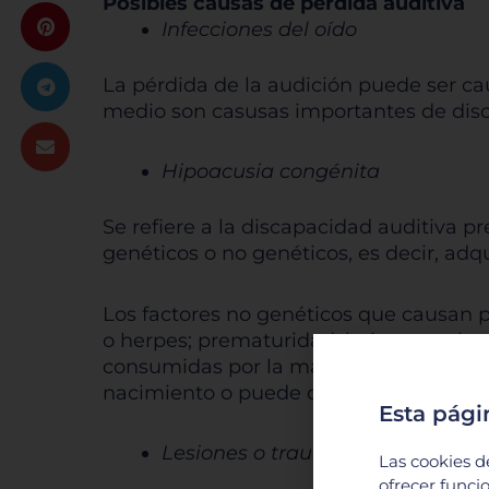
Posibles causas de pérdida auditiva
Infecciones del oído
La pérdida de la audición puede ser cau
medio son casusas importantes de disca
Hipoacusia congénita
Se refiere a la discapacidad auditiva 
genéticos o no genéticos, es decir, adqu
Los factores no genéticos que causan 
o herpes; prematuridad; bajo peso al n
consumidas por la madre durante el emb
nacimiento o puede desarrollarse más 
Esta pági
Lesiones o traumatismos
Las cookies d
ofrecer funci