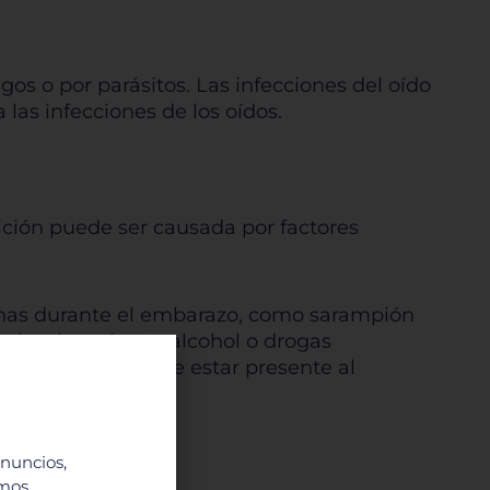
gos o por parásitos. Las infecciones del oído
as infecciones de los oídos.
ición puede ser causada por factores
ernas durante el embarazo, como sarampión
el alumbramiento; alcohol o drogas
os genéticos puede estar presente al
anuncios,
imos