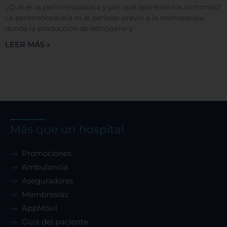
¿Qué es la perimenopausia y por qué aparecen los síntomas?
La perimenopausia es el periodo previo a la menopausia,
Rechazar todas
donde la producción de estrógeno y
LEER MÁS »
Confirmar mis preferencias
Más que un hospital
Promociones
Ambulancia
Aseguradoras
Membresías
AppMóvil
Guía del paciente