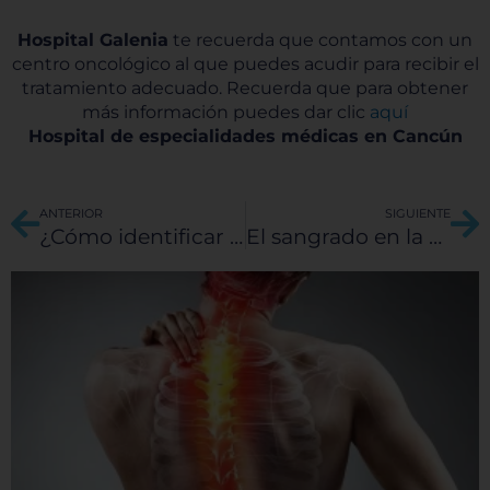
Hospital Galenia
te recuerda que contamos con un
centro oncológico al que puedes acudir para recibir el
tratamiento adecuado. Recuerda que para obtener
más información puedes dar clic
aquí
Hospital de especialidades médicas en Cancún
Ant
Si
ANTERIOR
SIGUIENTE
¿Cómo identificar una contractura en el hombro?
El sangrado en la orina