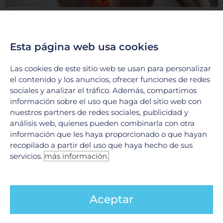
Tumores Raquimedulares: ¿Qué son y cómo
se tratan?
17 junio, 2026
Esta página web usa cookies
En el Hospital Galenia, la excelencia médica y la tecnología
de vanguardia se unen para ofrecer soluciones integrales en
Las cookies de este sitio web se usan para personalizar
el tratamiento de afecciones complejas. Hoy
el contenido y los anuncios, ofrecer funciones de redes
sociales y analizar el tráfico. Además, compartimos
LEER MÁS »
información sobre el uso que haga del sitio web con
nuestros partners de redes sociales, publicidad y
análisis web, quienes pueden combinarla con otra
información que les haya proporcionado o que hayan
recopilado a partir del uso que haya hecho de sus
servicios.
más información.
Aceptar