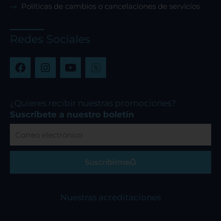
Políticas de cambios o cancelaciones de servicios
Redes Sociales
F
I
Y
a
n
o
c
s
u
e
t
t
b
a
u
¿Quieres recibir nuestras promociones?
o
g
b
Suscríbete a nuestro boletín
o
r
e
Correo
k
a
electrónico
m
Suscribirme
Nuestras acreditaciones