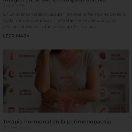
2 junio, 2026
En un evento cerebrovascular (stroke), el tiempo es cerebro.
Cada minuto que pasa sin el tratamiento adecuado, las
Permitir todas
células cerebrales están en riesgo. En Hospital
LEER MÁS »
Sistema de personalización de cookies
Cookies dirigidas
Cookies de funcionalidad
Cookies de rendimiento
Terapia hormonal en la perimenopausia
20 mayo, 2026