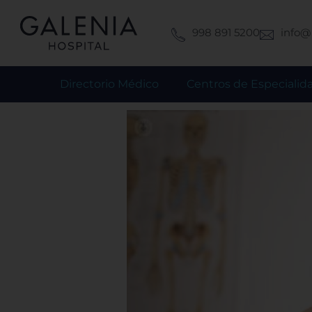
Ir
al
998 891 5200
info@
contenido
Directorio Médico
Centros de Especialid