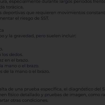
tura, especialmente durante largos períodos frent
da torácica.
Rechazar todas
Confirmar mis prefe
es deportivas que requieren movimientos constante
entar el riesgo de SST.
ca
o y la gravedad, pero suelen incluir:
o.
los dedos.
z en el brazo.
la mano o el brazo.
s de la mano o el brazo.
alta de una prueba específica, el diagnóstico del 
 físico detallado y pruebas de imagen, como rad
rtar otras condiciones.