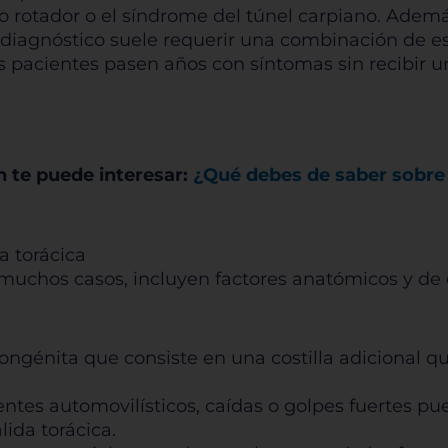
ito rotador o el síndrome del túnel carpiano. Adem
el diagnóstico suele requerir una combinación de 
rmitir todas
s pacientes pasen años con síntomas sin recibir 
tema de personalización de cookies
 te puede interesar:
¿Qué debes de saber sobre 
Cookies dirigidas
 torácica
 muchos casos, incluyen factores anatómicos y de 
Cookies de funcionalidad
ongénita que consiste en una costilla adicional q
Cookies de rendimiento
entes automovilísticos, caídas o golpes fuertes pu
lida torácica.