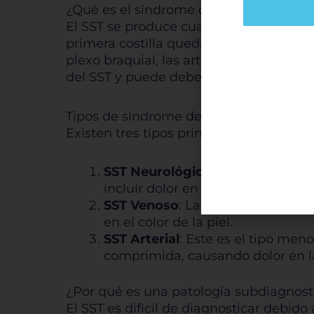
¿Qué es el síndrome de salida torácica
El SST se produce cuando los nervios o 
primera costilla quedan comprimidos. E
plexo braquial, las arterias subclavias 
del SST y puede deberse a factores anat
Cen
Tipos de síndrome de salida torácica
Cuand
Existen tres tipos principales de SST,
infor
cooki
su di
SST Neurológico
: Es el más com
lo es
incluir dolor en el hombro y cue
direc
SST Venoso
: La compresión afec
perso
en el color de la piel.
puede
SST Arterial
: Este es el tipo men
encab
comprimida, causando dolor en la 
confi
tipos
¿Por qué es una patología subdiagnost
que 
El SST es difícil de diagnosticar debi