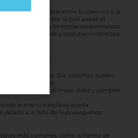
 el área comprendida entre la clavícula y la
cica» y es la vía por la cual pasan el
ompresión genera los síntomas característicos
ernos, como lesiones y posturas incorrectas.
rdar
cuentra comprimida:
cias o
según
 se ven comprimidos. Sus síntomas suelen
migueo en los dedos.
ás
como hinchazón en el brazo, dolor y cambios
ed
s
uando la arteria subclavia queda
as
 debido a la falta de flujo sanguíneo.
gunos
cios
diciones más comunes, como la hernia de