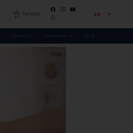
F
I
Y
a
n
o
Tiendita
c
s
u
e
t
t
b
a
u
o
g
b
Servicios
Nosotros
Blog
o
r
e
k
a
m