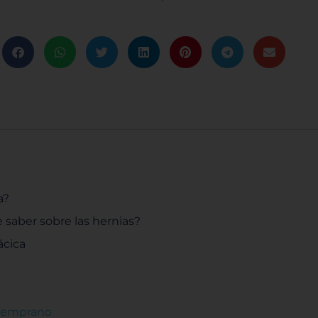
a?
saber sobre las hernias?
ácica
 temprano