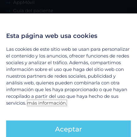
AppMóvil
Guía del paciente
Renta de consultorio
Esta página web usa cookies
Servicios
Las cookies de este sitio web se usan para personalizar
Urgencias
el contenido y los anuncios, ofrecer funciones de redes
Laboratorio Clínico
sociales y analizar el tráfico. Además, compartimos
información sobre el uso que haga del sitio web con
Laboratorio de Biología Molecular
nuestros partners de redes sociales, publicidad y
Hospitalización
análisis web, quienes pueden combinarla con otra
Imagenología
información que les haya proporcionado o que hayan
Hemodinamia
recopilado a partir del uso que haya hecho de sus
servicios.
más información.
Ver todos
Legales
Aceptar