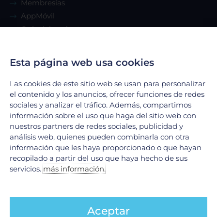
Membresías
AppMóvil
Guía del paciente
Renta de consultorio
Esta página web usa cookies
Servicios
Las cookies de este sitio web se usan para personalizar
el contenido y los anuncios, ofrecer funciones de redes
Urgencias
sociales y analizar el tráfico. Además, compartimos
Laboratorio Clínico
información sobre el uso que haga del sitio web con
Laboratorio de Biología Molecular
nuestros partners de redes sociales, publicidad y
Hospitalización
análisis web, quienes pueden combinarla con otra
información que les haya proporcionado o que hayan
Imagenología
recopilado a partir del uso que haya hecho de sus
Hemodinamia
servicios.
más información.
Ver todos
Legales
Aceptar