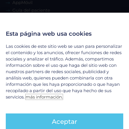
AppMóvil
Guía del paciente
Renta de consultorio
Esta página web usa cookies
Servicios
Las cookies de este sitio web se usan para personalizar
Urgencias
el contenido y los anuncios, ofrecer funciones de redes
Laboratorio Clínico
sociales y analizar el tráfico. Además, compartimos
información sobre el uso que haga del sitio web con
Laboratorio de Biología Molecular
nuestros partners de redes sociales, publicidad y
Hospitalización
análisis web, quienes pueden combinarla con otra
Imagenología
información que les haya proporcionado o que hayan
Hemodinamia
recopilado a partir del uso que haya hecho de sus
servicios.
más información.
Ver todos
Legales
Aceptar