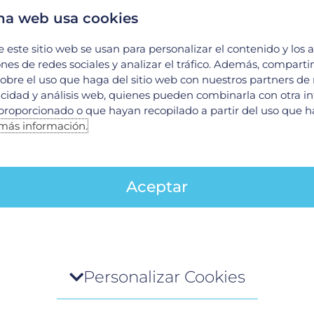
na web usa cookies
e este sitio web se usan para personalizar el contenido y los 
ones de redes sociales y analizar el tráfico. Además, compart
obre el uso que haga del sitio web con nuestros partners de
licidad y análisis web, quienes pueden combinarla con otra i
proporcionado o que hayan recopilado a partir del uso que 
más información.
Aceptar
Legales
Aviso de Privacidad
tro de preferencia de la privacidad
Personalizar Cookies
 Clínico
Política de cookies
o visita cualquier sitio web, el mismo podría obtener o gua
 de Biología Molecular
Políticas de cambios o cance